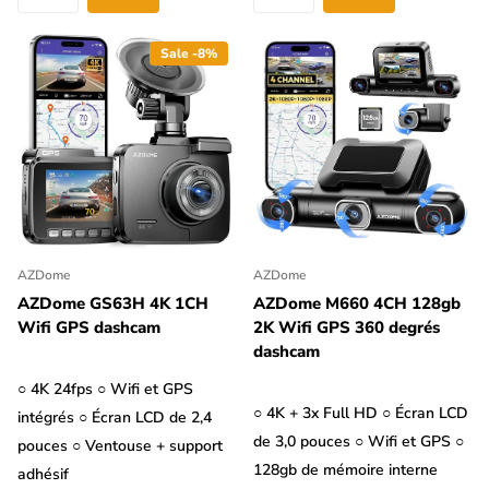
Sale -8%
AZDome
AZDome
AZDome GS63H 4K 1CH
AZDome M660 4CH 128gb
Wifi GPS dashcam
2K Wifi GPS 360 degrés
dashcam
○ 4K 24fps ○ Wifi et GPS
○ 4K + 3x Full HD ○ Écran LCD
intégrés ○ Écran LCD de 2,4
de 3,0 pouces ○ Wifi et GPS ○
pouces ○ Ventouse + support
128gb de mémoire interne
adhésif