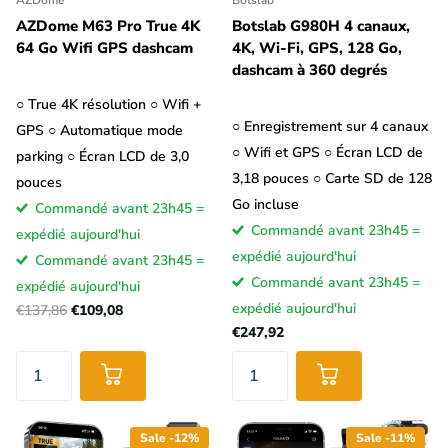
AZDome M63 Pro True 4K
Botslab G980H 4 canaux,
64 Go Wifi GPS dashcam
4K, Wi-Fi, GPS, 128 Go,
dashcam à 360 degrés
○ True 4K résolution ○ Wifi +
○ Enregistrement sur 4 canaux
GPS ○ Automatique mode
○ Wifi et GPS ○ Écran LCD de
parking ○ Écran LCD de 3,0
3,18 pouces ○ Carte SD de 128
pouces
Go incluse
Commandé avant 23h45 =
Commandé avant 23h45 =
expédié aujourd'hui
expédié aujourd'hui
Commandé avant 23h45 =
Commandé avant 23h45 =
expédié aujourd'hui
expédié aujourd'hui
€137,86
€109,08
€247,92
Sale -12%
Sale -11%