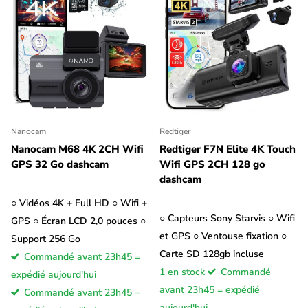
Nanocam
Redtiger
Nanocam M68 4K 2CH Wifi
Redtiger F7N Elite 4K Touch
GPS 32 Go dashcam
Wifi GPS 2CH 128 go
dashcam
○ Vidéos 4K + Full HD ○ Wifi +
○ Capteurs Sony Starvis ○ Wifi
GPS ○ Écran LCD 2,0 pouces ○
et GPS ○ Ventouse fixation ○
Support 256 Go
Carte SD 128gb incluse
Commandé avant 23h45 =
1 en stock
Commandé
expédié aujourd'hui
avant 23h45 = expédié
Commandé avant 23h45 =
aujourd'hui