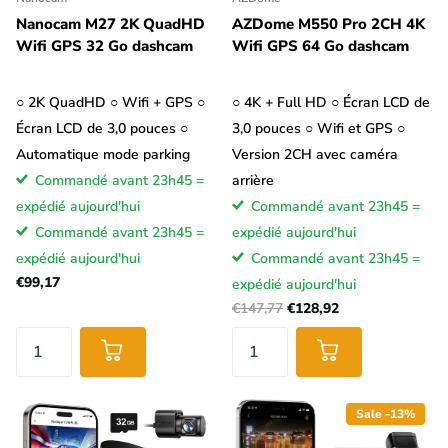
Nanocam M27 2K QuadHD
AZDome M550 Pro 2CH 4K
Wifi GPS 32 Go dashcam
Wifi GPS 64 Go dashcam
○ 2K QuadHD ○ Wifi + GPS ○
○ 4K + Full HD ○ Écran LCD de
Écran LCD de 3,0 pouces ○
3,0 pouces ○ Wifi et GPS ○
Automatique mode parking
Version 2CH avec caméra
Commandé avant 23h45 =
arrière
expédié aujourd'hui
Commandé avant 23h45 =
Commandé avant 23h45 =
expédié aujourd'hui
expédié aujourd'hui
Commandé avant 23h45 =
€99,17
expédié aujourd'hui
€147,77
€128,92
Sale -13%