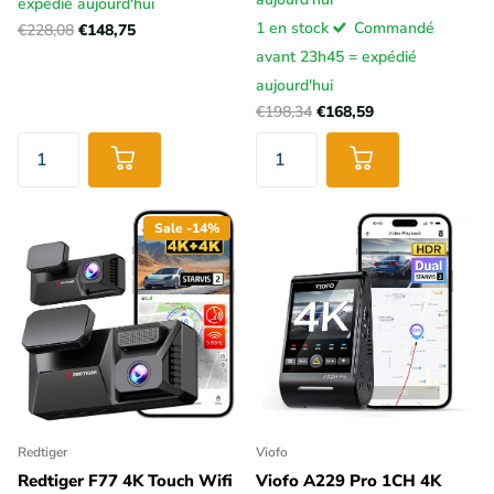
expédié aujourd'hui
1 en stock
Commandé
€228,08
€148,75
avant 23h45 = expédié
aujourd'hui
€198,34
€168,59
Sale -14%
Redtiger
Viofo
Redtiger F77 4K Touch Wifi
Viofo A229 Pro 1CH 4K