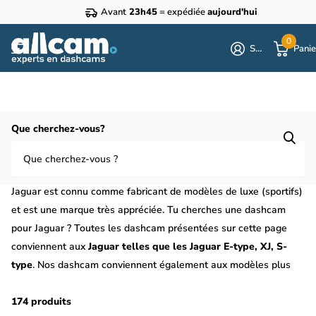
Avant
23h45
= expédiée
aujourd'hui
0
S'identifier
Panie
Homepage
Jaguar
Que cherchez-vous?
Dashcam pour Jaguar ? Toutes les
dashcam pour Jaguar
Jaguar est connu comme fabricant de modèles de luxe (sportifs)
et est une marque très appréciée. Tu cherches une dashcam
pour Jaguar ? Toutes les dashcam présentées sur cette page
conviennent aux
Jaguar telles que les Jaguar E-type, XJ, S-
type
. Nos dashcam conviennent également aux modèles plus
récents tels que la
F-pace, la E-pace et la XE
. Une dashcam
pour ta Jaguar peut s'avérer très pratique comme sécurité
174 produits