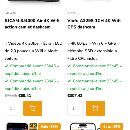
SJCAM
Viofo
SJCAM SJ4000 Air 4K Wifi
Viofo A329S 1CH 4K Wifi
action cam et dashcam
GPS dashcam
○ Vidéos 4K 30fps ○ Écran LCD
○ 4K 60fps ○ Wifi 6 + GPS ○
de 2,0 pouces ○ Wifi ○ Mode
Mémoire SSD extensible ○
voiture
Filtre CPL inclus
Commandé avant 23h45 =
Commandé avant 23h45 =
expédié aujourd'hui
expédié aujourd'hui
Commandé avant 23h45 =
Commandé avant 23h45 =
expédié aujourd'hui
expédié aujourd'hui
€78,35
€69,41
€307,43
Sale -35%
Sale -15%