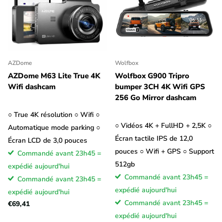
AZDome
Wolfbox
AZDome M63 Lite True 4K
Wolfbox G900 Tripro
Wifi dashcam
bumper 3CH 4K Wifi GPS
256 Go Mirror dashcam
○ True 4K résolution ○ Wifi ○
○ Vidéos 4K + FullHD + 2,5K ○
Automatique mode parking ○
Écran tactile IPS de 12,0
Écran LCD de 3,0 pouces
pouces ○ Wifi + GPS ○ Support
Commandé avant 23h45 =
512gb
expédié aujourd'hui
Commandé avant 23h45 =
Commandé avant 23h45 =
expédié aujourd'hui
expédié aujourd'hui
Commandé avant 23h45 =
€69,41
expédié aujourd'hui