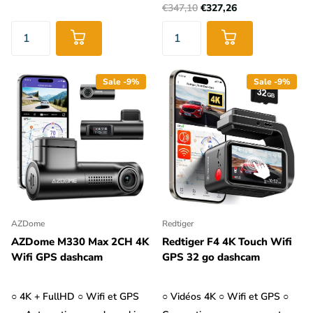
€347,10
€327,26
Sale -9%
Sale -9%
AZDome
Redtiger
AZDome M330 Max 2CH 4K
Redtiger F4 4K Touch Wifi
Wifi GPS dashcam
GPS 32 go dashcam
○ 4K + FullHD ○ Wifi et GPS
○ Vidéos 4K ○ Wifi et GPS ○