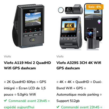
Sale -6%
Viofo
Viofo
Viofo A119 Mini 2 QuadHD
Viofo A329S 3CH 4K Wifi
Wifi GPS dashcam
GPS dashcam
○ 2K QuadHD 60fps ○ GPS
○ 4K + 4K + QuadHD ○ Dual-
intégré ○ Écran LCD de 1,5
Band Wifi + GPS ○
pouce ○ 5.0gHz Wifi
Automatique mode parking ○
Commandé avant 23h45 =
Support 512gb
expédié aujourd'hui
Commandé avant 23h45 =