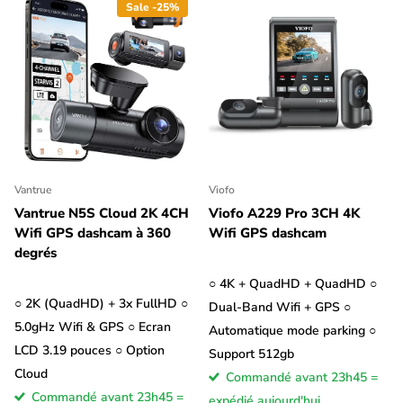
Sale -25%
Vantrue
Viofo
Vantrue N5S Cloud 2K 4CH
Viofo A229 Pro 3CH 4K
Wifi GPS dashcam à 360
Wifi GPS dashcam
degrés
○ 4K + QuadHD + QuadHD ○
○ 2K (QuadHD) + 3x FullHD ○
Dual-Band Wifi + GPS ○
5.0gHz Wifi & GPS ○ Ecran
Automatique mode parking ○
LCD 3.19 pouces ○ Option
Support 512gb
Cloud
Commandé avant 23h45 =
Commandé avant 23h45 =
expédié aujourd'hui