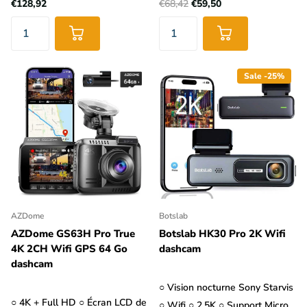
€128,92
€68,42
€59,50
Sale -25%
AZDome
Botslab
AZDome GS63H Pro True
Botslab HK30 Pro 2K Wifi
4K 2CH Wifi GPS 64 Go
dashcam
dashcam
○ Vision nocturne Sony Starvis
○ 4K + Full HD ○ Écran LCD de
○ Wifi ○ 2.5K ○ Support Micro