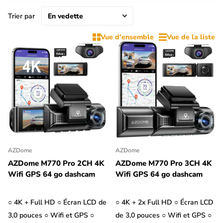
pendant la conduite ou le stationnement. En effet, le mode
parking d'une dashcam signifie qu'elle fonctionne également
Trier par
comme une caméra de surveillance lorsque ta voiture est garée.
Vue d'ensemble
Vue de la liste
En outre, une dashcam peut également être utile en tant que
caméra arrière pour ta Jaguar. Les dashcam 2CH avec caméra
arrière disposent d'une caméra de recul que tu peux placer sur
la lunette arrière ou le pare-chocs. Si la dashcam est équipée
d'un écran LCD, elle sert également de caméra de recul. Filtre
les dashcam par '2CH' et 'Avec écran LCD' pour afficher les
dashcam qui peuvent servir de caméra de recul pour ta Jaguar.
AZDome
AZDome
AZDome M770 Pro 2CH 4K
AZDome M770 Pro 3CH 4K
Wifi GPS 64 go dashcam
Wifi GPS 64 go dashcam
○ 4K + Full HD ○ Écran LCD de
○ 4K + 2x Full HD ○ Écran LCD
3,0 pouces ○ Wifi et GPS ○
de 3,0 pouces ○ Wifi et GPS ○