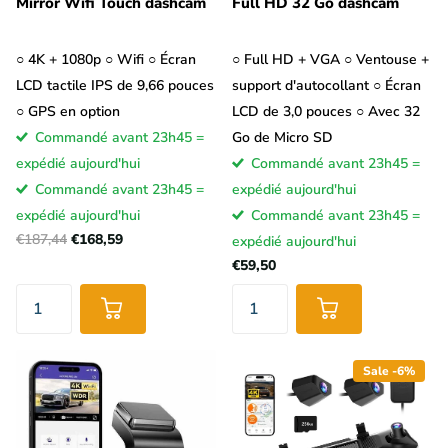
Mirror Wifi Touch dashcam
Full HD 32 Go dashcam
○ 4K + 1080p ○ Wifi ○ Écran
○ Full HD + VGA ○ Ventouse +
LCD tactile IPS de 9,66 pouces
support d'autocollant ○ Écran
○ GPS en option
LCD de 3,0 pouces ○ Avec 32
Commandé avant 23h45 =
Go de Micro SD
expédié aujourd'hui
Commandé avant 23h45 =
Commandé avant 23h45 =
expédié aujourd'hui
expédié aujourd'hui
Commandé avant 23h45 =
€187,44
€168,59
expédié aujourd'hui
€59,50
Sale -6%