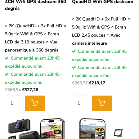
4CH Wifi GPS dashcam 360
QuadHD Wifi GPS dashcam
degrés
○ 2K QuadHD + 2x Full HD ○
○ 2K (QuadHD) + 3x Full HD ○
5.0gHz Wifi & GPS ○ Ecran
5.0gHz Wifi & GPS ○ Ecran
LCD 2.45 pouces ○ Avec
LCD de 3,19 pouces ○ Vue
caméra intérieure
panoramique à 360 degrés
Commandé avant 23h45 =
Commandé avant 23h45 =
expédié aujourd'hui
expédié aujourd'hui
Commandé avant 23h45 =
Commandé avant 23h45 =
expédié aujourd'hui
expédié aujourd'hui
€266,77
€218,17
€366,94
€327,26