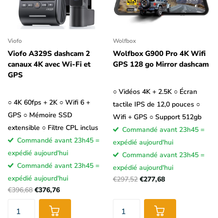
Viofo
Wolfbox
Viofo A329S dashcam 2
Wolfbox G900 Pro 4K Wifi
canaux 4K avec Wi-Fi et
GPS 128 go Mirror dashcam
GPS
○ Vidéos 4K + 2.5K ○ Écran
○ 4K 60fps + 2K ○ Wifi 6 +
tactile IPS de 12,0 pouces ○
GPS ○ Mémoire SSD
Wifi + GPS ○ Support 512gb
extensible ○ Filtre CPL inclus
Commandé avant 23h45 =
Commandé avant 23h45 =
expédié aujourd'hui
expédié aujourd'hui
Commandé avant 23h45 =
Commandé avant 23h45 =
expédié aujourd'hui
expédié aujourd'hui
€297,52
€277,68
€396,68
€376,76