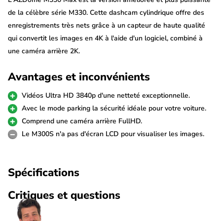
de la célèbre série M330. Cette dashcam cylindrique offre des
enregistrements très nets grâce à un capteur de haute qualité
qui convertit les images en 4K à l'aide d'un logiciel, combiné à
une caméra arrière 2K.
Avantages et inconvénients
Malgré son excellente qualité d'image, la M330 Max reste
nettement plus abordable que les dashcams avec une véritable
Vidéos Ultra HD 3840p d'une netteté exceptionnelle.
résolution 4K native. La dashcam est également équipée du Wi-
Avec le mode parking la sécurité idéale pour votre voiture.
Fi 5 GHz, du GPS, du système d'aide à la conduite ADAS et de
Comprend une caméra arrière FullHD.
la commande vocale.
Le M300S n'a pas d'écran LCD pour visualiser les images.
Écran TNT 1,0 pouce
Spécifications
L'écran d'état TNT compact de 1,0 pouce affiche
immédiatement les informations importantes telles que les
Critiques et questions
paramètres et la durée d'enregistrement, ce qui vous permet de
voir rapidement si la dashcam est active sans avoir à ouvrir