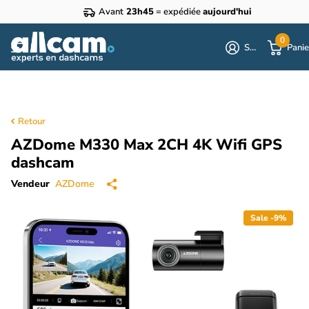
Avant
23h45
= expédiée
aujourd'hui
0
S'identifier
Panie
Retour
AZDome M330 Max 2CH 4K Wifi GPS
dashcam
Vendeur
AZDome
Sale -9%