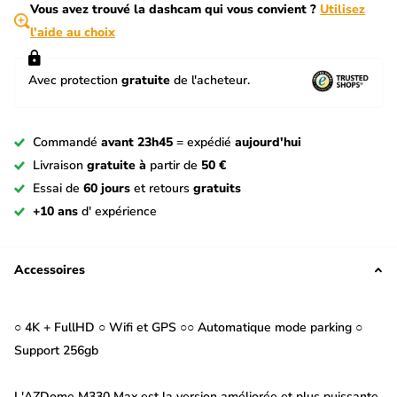
Vous avez trouvé la dashcam qui vous convient ?
Utilisez
l'aide au choix
Avec protection
gratuite
de l'acheteur.
Commandé
avant 23h45
= expédié
aujourd'hui
Livraison
gratuite à
partir de
50 €
Essai de
60 jours
et retours
gratuits
+10 ans
d' expérience
Accessoires
○ 4K + FullHD ○ Wifi et GPS ○○ Automatique mode parking ○
Support 256gb
L'AZDome M330 Max est la version améliorée et plus puissante