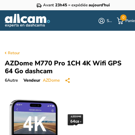
Avant
23h45
= expédiée
aujourd'hui
0
S'identifier
Panie
Retour
AZDome M770 Pro 1CH 4K Wifi GPS
64 Go dashcam
6
Autre
Vendeur
AZDome