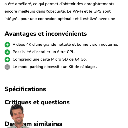
a été amélioré, ce qui permet d'obtenir des enregistrements
encore meilleurs dans l'obscurité. Le Wi-Fi et le GPS sont
intégrés pour une connexion optimale et il est livré avec une
carte Micro SD de 64 Go.
Avantages et inconvénients
Résolution Ultra 4K
Vidéos 4K d'une grande netteté et bonne vision nocturne.
La M770 Pro 1CH 4K 64 Go est équipée du tout dernier capteur
Possibilité d'installer un filtre CPL.
d'image 8,0 MP qui garantit des vidéos Ultra 4K d'une netteté
Comprend une carte Micro SD de 64 Go.
exceptionnelle. Elle filme avec une résolution de 3840p*2160p à
Le mode parking nécessite un Kit de câblage .
25fps. La technologie HDR garantit une qualité d'image parfaite
dans toutes les conditions météorologiques. La dashcam permet
Spécifications
également de prendre des photos en 18 M pixels.
Critiques et questions
Caméra arrière ou intérieure en option
L'AZDome M770 Pro 1CH peut être complétée par plusieurs
caméras. La caméra arrière Full HD se place à l'arrière du pare-
Dashcam similaires