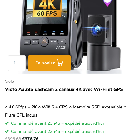
En panier
Viofo
Viofo A329S dashcam 2 canaux 4K avec Wi-Fi et GPS
○ 4K 60fps + 2K ○ Wifi 6 + GPS ○ Mémoire SSD extensible ○
Filtre CPL inclus
Commandé avant 23h45 = expédié aujourd'hui
Commandé avant 23h45 = expédié aujourd'hui
€396,68
€376,76