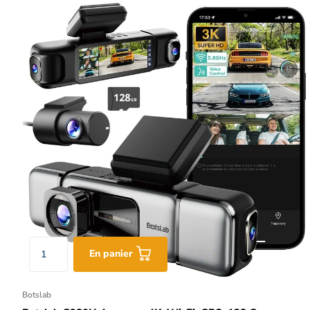
En panier
Botslab