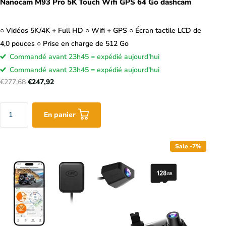
Nanocam M93 Pro 5K Touch Wifi GPS 64 Go dashcam
○ Vidéos 5K/4K + Full HD ○ Wifi + GPS ○ Écran tactile LCD de
4,0 pouces ○ Prise en charge de 512 Go
Commandé avant 23h45 = expédié aujourd'hui
Commandé avant 23h45 = expédié aujourd'hui
€277,68
€247,92
En panier
Sale -7%