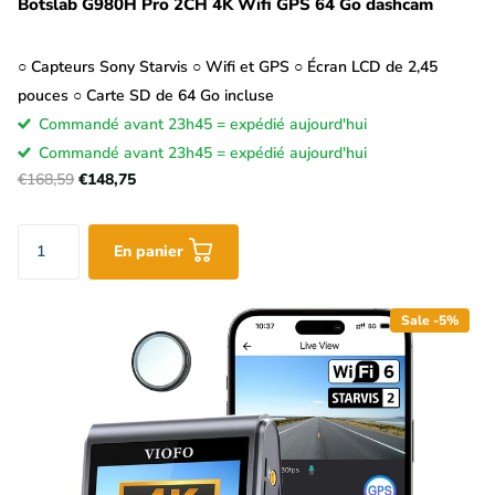
Botslab G980H Pro 2CH 4K Wifi GPS 64 Go dashcam
○ Capteurs Sony Starvis ○ Wifi et GPS ○ Écran LCD de 2,45
pouces ○ Carte SD de 64 Go incluse
Commandé avant 23h45 = expédié aujourd'hui
Commandé avant 23h45 = expédié aujourd'hui
€168,59
€148,75
En panier
Sale -5%