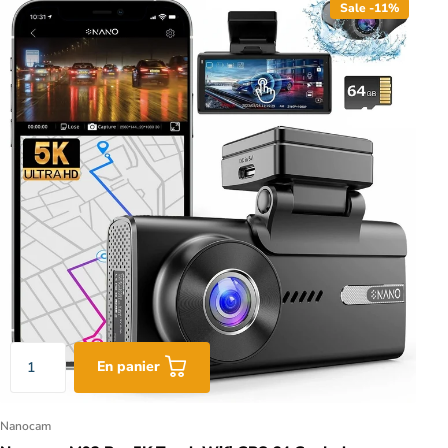
Sale -11%
En panier
Nanocam