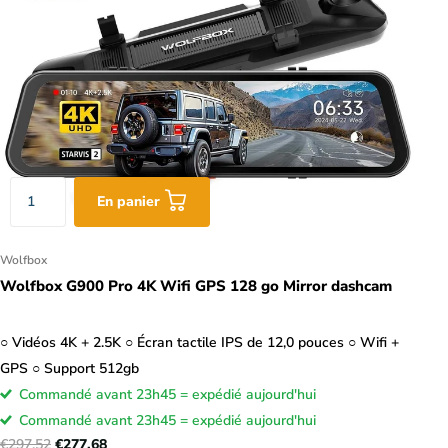
En panier
Wolfbox
Wolfbox G900 Pro 4K Wifi GPS 128 go Mirror dashcam
○ Vidéos 4K + 2.5K ○ Écran tactile IPS de 12,0 pouces ○ Wifi +
GPS ○ Support 512gb
Commandé avant 23h45 = expédié aujourd'hui
Commandé avant 23h45 = expédié aujourd'hui
€297,52
€277,68