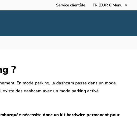
Service clientèle
FR (EUR €)
Menu
ng ?
ionnement. En mode parking, la dashcam passe dans un mode
Il existe des dashcam avec un mode parking activé
é embarquée nécessite donc un kit hardwire permanent pour
vec n'importe quelle dashcam ou, dans certains cas - lorsque