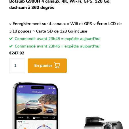
Botslab G980H 4 canaux, 4K, Wi-Fi, GPS, 128 Go,
dashcam à 360 degrés
○ Enregistrement sur 4 canaux ○ Wifi et GPS ○ Écran LCD de
3,18 pouces ○ Carte SD de 128 Go incluse
Commandé avant 23h45 = expédié aujourd'hui
Commandé avant 23h45 = expédié aujourd'hui
€247,92
En panier