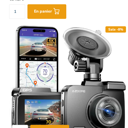
En panier
Sale -8%