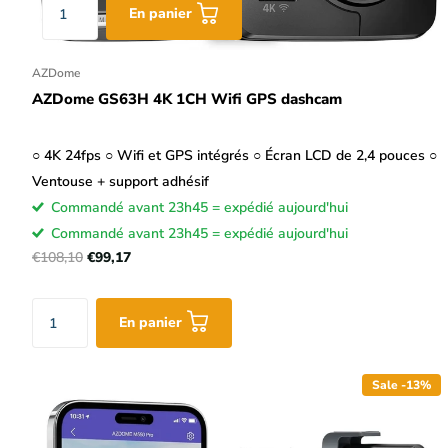
En panier
AZDome
AZDome GS63H 4K 1CH Wifi GPS dashcam
○ 4K 24fps ○ Wifi et GPS intégrés ○ Écran LCD de 2,4 pouces ○
Ventouse + support adhésif
Commandé avant 23h45 = expédié aujourd'hui
Commandé avant 23h45 = expédié aujourd'hui
€108,10
€99,17
En panier
Sale -13%