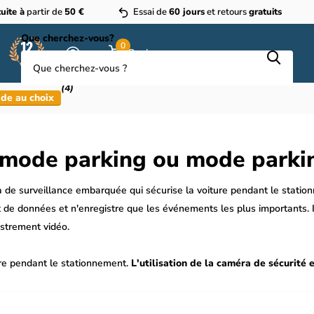
uite à
partir de
50 €
Essai de
60 jours
et retours
gratuits
Que cherchez-vous?
0
Panier
(4)
de au choix
 mode parking ou mode parki
 de surveillance embarquée qui sécurise la voiture pendant le stat
 de données et n'enregistre que les événements les plus importants. 
strement vidéo.
are pendant le stationnement.
L'utilisation de la caméra de sécurit
ations permanentes peuvent être commandées en tant qu'accessoires a