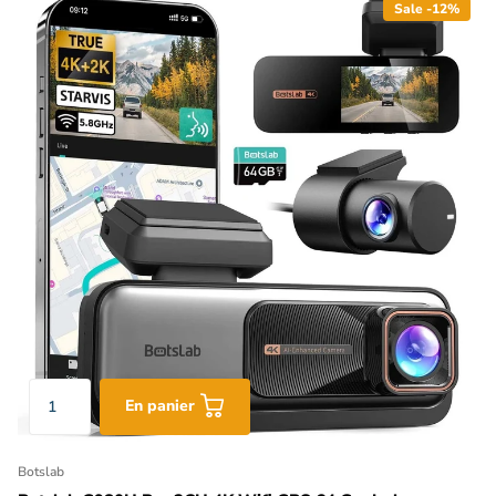
Sale -12%
En panier
Botslab