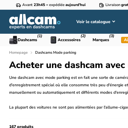
Avant
23h45
= expédiée
aujourd'hui
Livraison
grat
Voir le catalogue
(1)
(2)
(3)
Dashcams
Accessoires
Marques
Ai
Homepage
Dashcams Mode parking
Acheter une dashcam avec
Une dashcam avec mode parking est en fait une sorte de caméra
d'enregistrement spécial où elle consomme très peu d'énergie et
manuellement ou automatiquement et différents modes d'enregi
La plupart des voitures ne sont pas alimentées par l'allume-cig
alimenter la dashcam pendant le stationnement
. Les aliment
cela est mentionné - sont incluses en standard.
167 produits