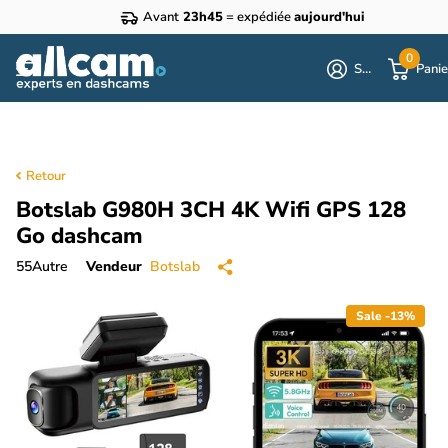
Avant
23h45
= expédiée
aujourd'hui
0
S'identifier
Panie
Retour
Botslab G980H 3CH 4K Wifi GPS 128
Go dashcam
55
Autre
Vendeur
Botslab
Sale -13%