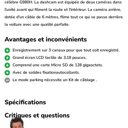
célèbre G980H. La dashcam est équipée de deux caméras dans
l'unité avant qui filment la route et l'intérieur. La caméra arrière,
dotée d'un câble de 6 mètres, filme tout ce qui se passe derrière
la voiture avec une qualité parfaite.
Enregistrement 3 canaux
Avantages et inconvénients
La particularité de cette Botslab G980H Pro 3CH dashcam
Enregistrement sur 3 canaux pour que tout soit enregistré.
réside dans ses trois caméras distinctes. L'unité principale, qui
Grand écran LCD tactile de 3,18 pouces.
se fixe sur le pare-brise, est équipée d'une caméra 4K qui filme
Comprend une carte Micro SD de 128 gigaoctets.
la route. Sur le côté se trouve une caméra d'intérieur qui peut
Avec de solides fixationautocollants.
être orientée dans toutes les directions. La G980H Pro 3CH est
Le mode parking nécessite un Kit de câblage .
donc la dashcam idéale pour la sécurité de ta voiture en
stationnement.
Spécifications
Caméra arrière 2K
Critiques et questions
La Botslab G980H Pro 3CH est livrée avec une caméra arrière
Full HD pour pouvoir filmer également l'arrière de la voiture. La