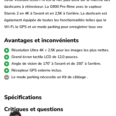
dashcams à rétroviseur. La G900 Pro filme avec le capteur
Starvis 2 en 4K à l'avant et en 2,5K à l'arrière. La dashcam est
également équipée de toutes les fonctionnalités telles que le
Wi-Fi, le GPS et un mode parking pour enregistrer tous vos
trajets et vos sessions de stationnement. Complétez-la avec des
Avantages et inconvénients
accessoires pratiques pour pouvoir l'installer dans n'importe quel
véhicule.
Résolution Ultra 4K + 2.5K pour les images les plus nettes.
Grand écran tactile LCD de 12,0 pouces.
Ultra 4K + 2,5K
Angle de vision de 170˚ à l'avant et de 150˚ à l'arrière.
La Wolfbox G900 Pro est équipée du tout dernier capteur Sony
Récepteur GPS externe inclus.
Starvis 2 qui garantit la meilleure qualité d'image, en particulier
Le mode parking nécessite un Kit de câblage .
dans l'obscurité. La caméra avant enregistre en résolution 4K
ultra-nette à 30fps et la caméra arrière en 2,5K à 25fps. La
Spécifications
caméra arrière est reliée à la caméra avant à l'aide d'un câble
de 6 mètres fourni. Pour les véhicules plus longs, un câble de
Critiques et questions
remplacement de 10 et 16 mètres est disponible (voir