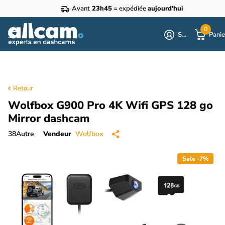
Avant
23h45
= expédiée
aujourd'hui
0
S'identifier
Panie
Retour
Wolfbox G900 Pro 4K Wifi GPS 128 go
Mirror dashcam
38
Autre
Vendeur
Wolfbox
Sale -7%