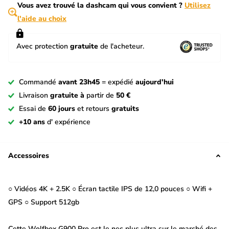
Vous avez trouvé la dashcam qui vous convient ?
Utilisez
l'aide au choix
Avec protection
gratuite
de l'acheteur.
Commandé
avant 23h45
= expédié
aujourd'hui
Livraison
gratuite à
partir de
50 €
Essai de
60 jours
et retours
gratuits
+10 ans
d' expérience
Accessoires
○ Vidéos 4K + 2.5K ○ Écran tactile IPS de 12,0 pouces ○ Wifi +
GPS ○ Support 512gb
Cette Wolfbox G900 Pro est le nec plus ultra sur le marché des