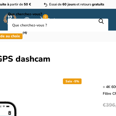
uite à
partir de
50 €
Essai de
60 jours
et retours
gratuits
Que cherchez-vous?
0
Panier
(4)
de au choix
 GPS dashcam
Sale -5%
○ 4K 60
Filtre C
€396