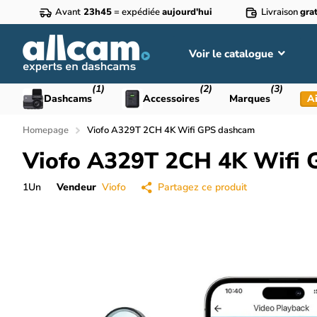
Avant
23h45
= expédiée
aujourd'hui
Livraison
grat
Voir le catalogue
(1)
(2)
(3)
Dashcams
Accessoires
Marques
Ai
Homepage
Viofo A329T 2CH 4K Wifi GPS dashcam
Viofo A329T 2CH 4K Wifi
1
Un
Vendeur
Viofo
Partagez ce produit