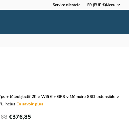
Service clientèle
FR (EUR €)
Menu
fps + téléobjectif 2K ○ Wifi 6 + GPS ○ Mémoire SSD extensible ○
PL inclus
En savoir plus
,68
€376,85