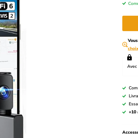
Comm
Vous
choi
Avec 
Com
Livr
Essa
+10 
Accesso