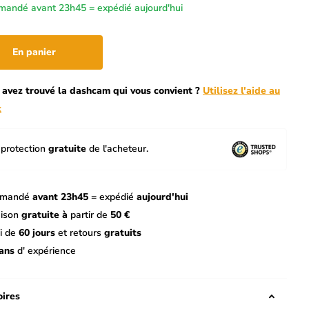
andé avant 23h45 = expédié aujourd'hui
En panier
 avez trouvé la dashcam qui vous convient ?
Utilisez l'aide au
x
protection
gratuite
de l'acheteur.
mandé
avant 23h45
= expédié
aujourd'hui
aison
gratuite à
partir de
50 €
i de
60 jours
et retours
gratuits
ans
d' expérience
ires