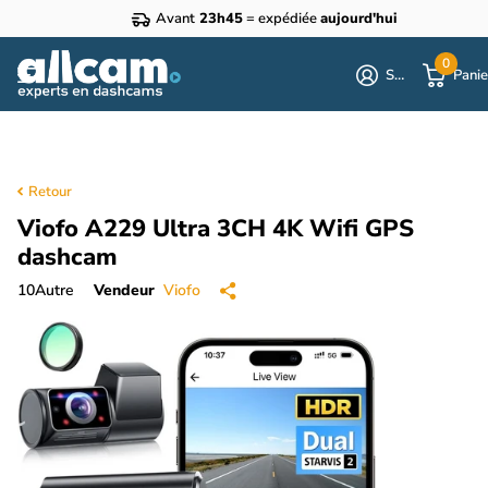
Avant
23h45
= expédiée
aujourd'hui
0
S'identifier
Panie
Retour
Viofo A229 Ultra 3CH 4K Wifi GPS
dashcam
10
Autre
Vendeur
Viofo