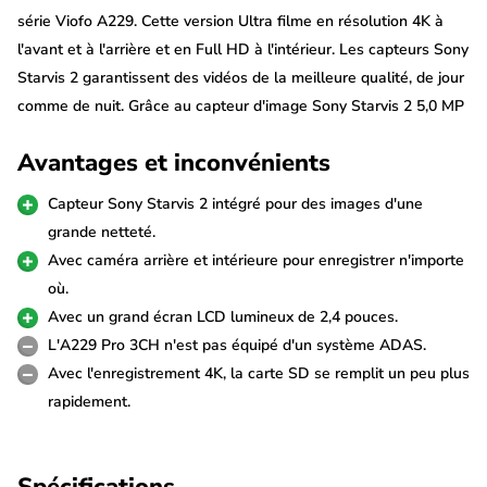
série Viofo A229. Cette version Ultra filme en résolution 4K à
l'avant et à l'arrière et en Full HD à l'intérieur. Les capteurs Sony
Starvis 2 garantissent des vidéos de la meilleure qualité, de jour
comme de nuit. Grâce au capteur d'image Sony Starvis 2 5,0 MP
intégré, l'A229 offre des images d'une netteté exceptionnelle, à
Avantages et inconvénients
l'avant, à l'arrière et à l'intérieur du véhicule.
Capteur Sony Starvis 2 intégré pour des images d'une
4K + 4K + Full HD
grande netteté.
Grâce à ses trois capteurs d'image Sony Starvis 2, la Viofo A229
Avec caméra arrière et intérieure pour enregistrer n'importe
Ultra 3CH offre une qualité vidéo inégalée. La caméra arrière
où.
est reliée à la caméra avant à l'aide d'un long câble de 6 mètres
Avec un grand écran LCD lumineux de 2,4 pouces.
fourni. Les images de la caméra intérieure et de la caméra
L'A229 Pro 3CH n'est pas équipé d'un système ADAS.
arrière sont enregistrées séparément sur la carte SD. Sur l'écran
Avec l'enregistrement 4K, la carte SD se remplit un peu plus
LCD HD de 2,4 pouces, la caméra arrière s'affiche sur un quart
rapidement.
de l'écran via PiP (Picture in Picture).