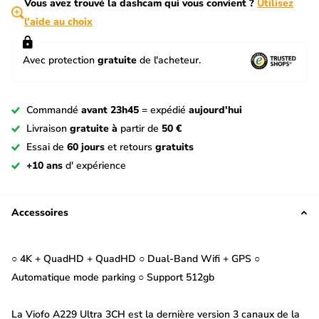
Vous avez trouvé la dashcam qui vous convient ?
Utilisez
l'aide au choix
Avec protection
gratuite
de l'acheteur.
Commandé
avant 23h45
= expédié
aujourd'hui
Livraison
gratuite à
partir de
50 €
Essai de
60 jours
et retours
gratuits
+10 ans
d' expérience
Accessoires
○ 4K + QuadHD + QuadHD ○ Dual-Band Wifi + GPS ○
Automatique mode parking ○ Support 512gb
La Viofo A229 Ultra 3CH est la dernière version 3 canaux de la