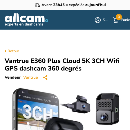
Avant
23h45
= expédiée
aujourd'hui
0
S'identifier
Panie
Retour
Vantrue E360 Plus Cloud 5K 3CH Wifi
GPS dashcam 360 degrés
Vendeur
Vantrue