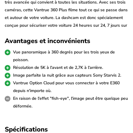
très avancée qui convient à toutes les situations. Avec ses trois
caméras, cette Vantrue 360 Plus filme tout ce qui se passe dans
et autour de votre voiture. La dashcam est donc spécialement
conçue pour sécuriser votre voiture 24 heures sur 24, 7 jours sur
7.
Avantages et inconvénients
Vidéos 5K à 360 degrés
Vue panoramique à 360 degrés pour les trois yeux de
Cette Vantrue E360 Plus est équipée à l'avant de deux caméras
poisson.
fish-eye à 210˚, ce qui lui permet d'enregistrer à 360˚. Les
Résolution de 5K à l'avant et de 2,7K à l'arrière.
images sont combinées en une seule vidéo avec une résolution
Image parfaite la nuit grâce aux capteurs Sony Starvis 2.
de 5184*1944p. Cela rend la dashcam parfaite pour la sécurité
Vantrue Option Cloud pour vous connecter à votre E360
de votre voiture en stationnement. Équipée du capteur Sony
depuis n'importe où.
Starvis 2, les images sont d'une qualité exceptionnelle, en
En raison de l'effet "fish-eye", l'image peut être quelque peu
particulier la nuit.
déformée.
La caméra arrière 2,7K a un angle de vision de 165˚ et peut être
Spécifications
pivotée verticalement de 90˚ pour un positionnement parfait.