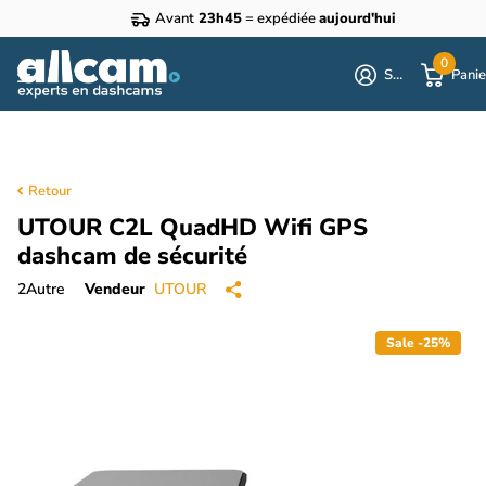
Avant
23h45
= expédiée
aujourd'hui
0
S'identifier
Panie
Retour
UTOUR C2L QuadHD Wifi GPS
dashcam de sécurité
2
Autre
Vendeur
UTOUR
Sale -25%