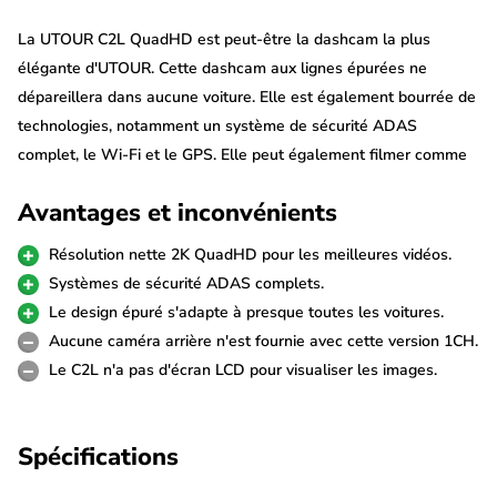
La UTOUR C2L QuadHD est peut-être la dashcam la plus
élégante d'UTOUR. Cette dashcam aux lignes épurées ne
dépareillera dans aucune voiture. Elle est également bourrée de
technologies, notamment un système de sécurité ADAS
complet, le Wi-Fi et le GPS. Elle peut également filmer comme
aucune autre grâce à son capteur d'image 2K. Il s'agit de la
Avantages et inconvénients
version 1CH de la C2L, elle est également disponible en version
2CH avec caméra arrière. La caméra arrière est également
Résolution nette 2K QuadHD pour les meilleures vidéos.
disponible séparément.
Systèmes de sécurité ADAS complets.
Le design épuré s'adapte à presque toutes les voitures.
ADAS complet
Aucune caméra arrière n'est fournie avec cette version 1CH.
UTOUR est sans doute la marque de dashcam la plus avancée
Le C2L n'a pas d'écran LCD pour visualiser les images.
en matière de technologie ADAS. En effet, cette C2L t'alerte en
tant que conducteur de toutes sortes de situations à risque :
Spécifications
PWS
(Pedestrian Warning system) : Avertit des situations