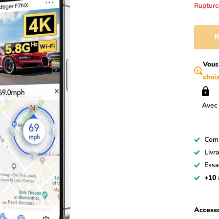
Rupture
R
Vous
choi
Avec 
Com
Livr
Essa
+10 
Accesso