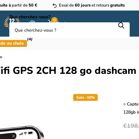
uite à
partir de
50 €
Essai de
60 jours
et retours
gratuits
Que cherchez-vous?
0
Panier
(4)
de au choix
am
ifi GPS 2CH 128 go dashcam
Sale -10%
○ Capte
128gb i
€198