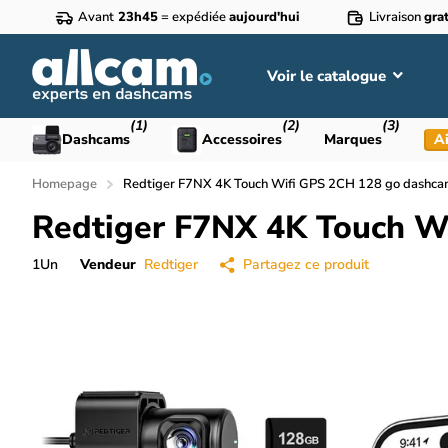
Avant
23h45
= expédiée
aujourd'hui
Livraison
grat
Voir le catalogue
(1)
(2)
(3)
Dashcams
Accessoires
Marques
Ai
Homepage
Redtiger F7NX 4K Touch Wifi GPS 2CH 128 go dashc
Redtiger F7NX 4K Touch W
1
Un
Vendeur
Redtiger
Partagez ce produit