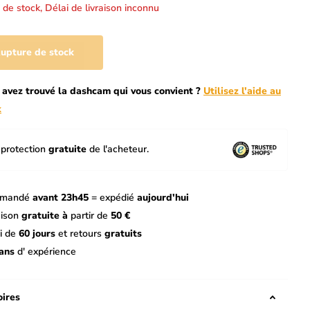
 de stock,
Délai de livraison inconnu
upture de stock
 avez trouvé la dashcam qui vous convient ?
Utilisez l'aide au
x
protection
gratuite
de l'acheteur.
mandé
avant 23h45
= expédié
aujourd'hui
aison
gratuite à
partir de
50 €
i de
60 jours
et retours
gratuits
ans
d' expérience
ires