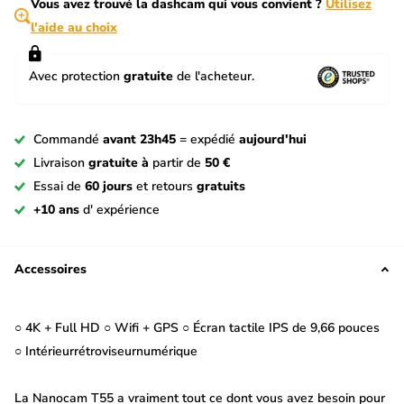
Vous avez trouvé la dashcam qui vous convient ?
Utilisez
l'aide au choix
Avec protection
gratuite
de l'acheteur.
Commandé
avant 23h45
= expédié
aujourd'hui
Livraison
gratuite à
partir de
50 €
Essai de
60 jours
et retours
gratuits
+10 ans
d' expérience
Accessoires
○ 4K + Full HD ○ Wifi + GPS ○ Écran tactile IPS de 9,66 pouces
○ Intérieurrétroviseurnumérique
La Nanocam T55 a vraiment tout ce dont vous avez besoin pour