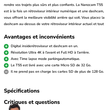
rendre vos trajets plus sûrs et plus confiants. La Nanocam T55
est à la fois un rétroviseur intérieur numérique et une dashcam,
vous offrant la meilleure visibilité arrière qui soit. Vous placez la
dashcam au-dessus de votre rétroviseur intérieur actuel et tout
ce qui se passe derrière la voiture s'affiche sur l'écran LCD qui
Avantages et inconvénients
fait office de rétroviseur. La T55 est également l'une des
premières dashcam à rétroviseur offrant à la fois une résolution
Digital insiderétroviseur et dashcam en un.
4K, le WiFi et le GPS.
Résolution Ultra 4K à l'avant et Full HD à l'arrière.
Avec Time lapse mode parkingautomatique.
Conception à miroir intégral
Le T55 est livré avec une carte Micro SD de 32 Go.
La meilleure chose à propos de cette Nanocam T55 est peut-
Il ne prend pas en charge les cartes SD de plus de 128 Go.
être le fait que le rétroviseur agit comme un écran LCD complet.
L'image de la caméra arrière est affichée sur cet écran, ce qui
Spécifications
vous donne une visibilité complète derrière la voiture. En
particulier dans les véhicules qui ne disposent pas d'une bonne
Critiques et questions
visibilité arrière, comme les camping-cars ou les camionnettes,
la T55 peut donc améliorer considérablement le plaisir et la