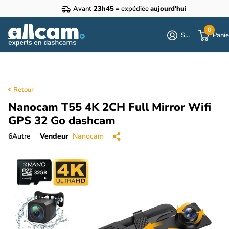
Avant
23h45
= expédiée
aujourd'hui
0
S'identifier
Panie
Retour
Nanocam T55 4K 2CH Full Mirror Wifi
GPS 32 Go dashcam
6
Autre
Vendeur
Nanocam