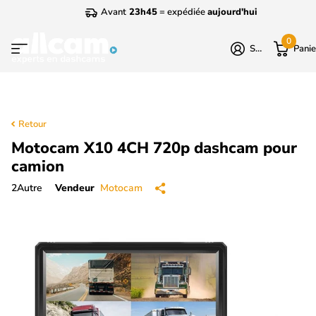
Avant
23h45
= expédiée
aujourd'hui
0
S'identifier
Panie
Retour
Motocam X10 4CH 720p dashcam pour
camion
2
Autre
Vendeur
Motocam