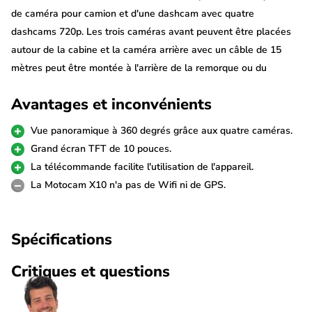
de caméra pour camion et d'une dashcam avec quatre
dashcams 720p. Les trois caméras avant peuvent être placées
autour de la cabine et la caméra arrière avec un câble de 15
mètres peut être montée à l'arrière de la remorque ou du
camion. La télécommande permet de passer facilement d'une
Avantages et inconvénients
caméra à l'autre.
Vue panoramique à 360 degrés grâce aux quatre caméras.
Combiné caméra et dashcam
Grand écran TFT de 10 pouces.
Cette Motocam X10 4CH est une belle dashcam qui peut être
La télécommande facilite l'utilisation de l'appareil.
utilisée en même temps comme système de caméra pour
La Motocam X10 n'a pas de Wifi ni de GPS.
camion. Le grand écran TFT de 10 pouces peut afficher toutes
les caméras simultanément ou séparément. La Motocam X10
Spécifications
4CH est donc l'assistant idéal pendant la conduite et la rend
beaucoup plus confortable pour le conducteur.
Critiques et questions
4 caméras 720p