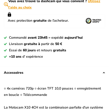
Vous avez trouvé la dashcam qui vous convient ?
Utilisez
l'aide au choix
Avec protection
gratuite
de l'acheteur.
Commandé
avant 23h45
= expédié
aujourd'hui
Livraison
gratuite à
partir de
50 €
Essai de
60 jours
et retours
gratuits
+10 ans
d' expérience
Accessoires
○ 4x caméras 720p ○ écran TFT 10,0 pouces ○ enregistrement
en boucle ○ Télécommande
La Motocam X10 4CH est la combinaison parfaite d'un système