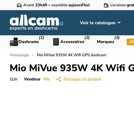
Avant
23h45
= expédiée
aujourd'hui
Livraison
grat
Voir le catalogue
(1)
(2)
(3)
Dashcams
Accessoires
Marques
Ai
Homepage
Mio MiVue 935W 4K Wifi GPS dashcam
Mio MiVue 935W 4K Wifi 
1
Un
Vendeur
Mio
Partagez ce produit