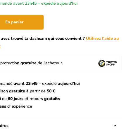
andé avant 23h45 = expédié aujourd'hui
En panier
 avez trouvé la dashcam qui vous convient ?
Utilisez l'aide au
x
protection
gratuite
de l'acheteur.
mandé
avant 23h45
= expédié
aujourd'hui
aison
gratuite à
partir de
50 €
i de
60 jours
et retours
gratuits
ans
d' expérience
ires