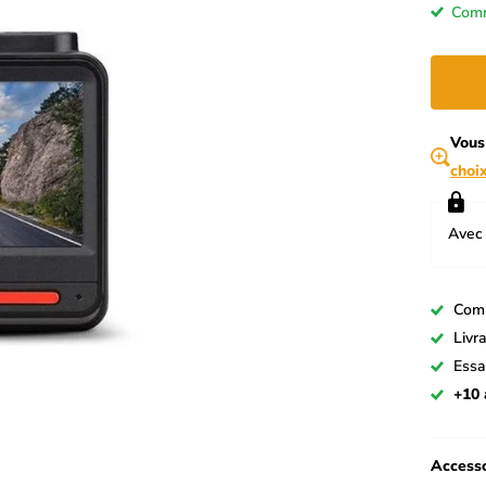
Comm
Vous
choi
Avec 
Com
Livr
Essa
+10 
Accesso