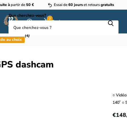
uite à
partir de
50 €
Essai de
60 jours
et retours
gratuits
Que cherchez-vous?
0
Panier
(4)
de au choix
GPS dashcam
○ Vidéo
140˚ ○ 
€148