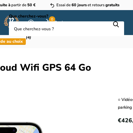
uite à
partir de
50 €
Essai de
60 jours
et retours
gratuits
Que cherchez-vous?
0
Panier
(4)
de au choix
loud Wifi GPS 64 Go
○ Vidéo
parking
€426