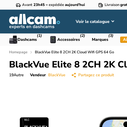
Avant
23h45
= expédiée
aujourd'hui
Livraison
grat
Voir le catalogue
(1)
(2)
(3)
Dashcams
Accessoires
Marques
Ai
Homepage
BlackVue Elite 8 2CH 2K Cloud Wifi GPS 64 Go
BlackVue Elite 8 2CH 2K C
19
Autre
Vendeur
BlackVue
Partagez ce produit