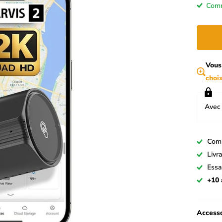
Comm
Vous
choi
Avec 
Com
Livr
Essa
+10 
Accesso