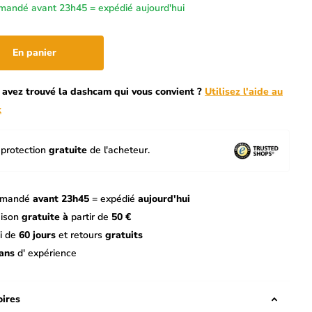
andé avant 23h45 = expédié aujourd'hui
En panier
 avez trouvé la dashcam qui vous convient ?
Utilisez l'aide au
x
protection
gratuite
de l'acheteur.
mandé
avant 23h45
= expédié
aujourd'hui
aison
gratuite à
partir de
50 €
i de
60 jours
et retours
gratuits
ans
d' expérience
ires