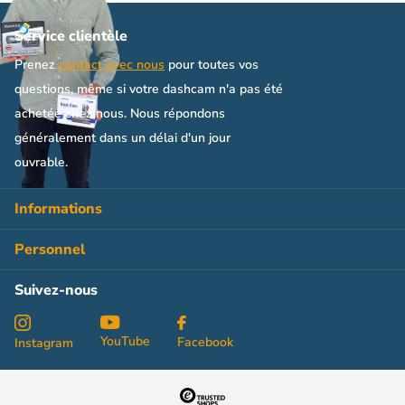
Service clientèle
Prenez
contact avec nous
pour toutes vos
questions, même si votre dashcam n'a pas été
achetée chez nous. Nous répondons
généralement dans un délai d'un jour
ouvrable.
Informations
Personnel
Suivez-nous
YouTube
Facebook
Instagram