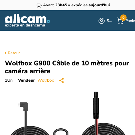
Avant
23h45
= expédiée
aujourd'hui
0
S'identifier
Panie
Retour
Wolfbox G900 Câble de 10 mètres pour
caméra arrière
1
Un
Vendeur
Wolfbox