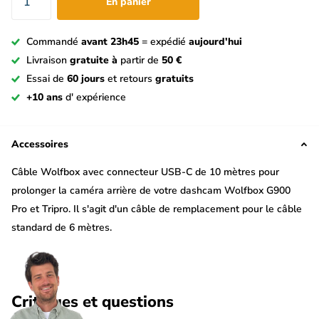
En panier
Commandé
avant 23h45
= expédié
aujourd'hui
Livraison
gratuite à
partir de
50 €
Essai de
60 jours
et retours
gratuits
+10 ans
d' expérience
Accessoires
Câble Wolfbox avec connecteur USB-C de 10 mètres pour
prolonger la caméra arrière de votre dashcam Wolfbox G900
Pro et Tripro. Il s'agit d'un câble de remplacement pour le câble
standard de 6 mètres.
Attention
: convient uniquement pour les modèles Wolfbox
G900 Pro et Tripro.
Critiques et questions