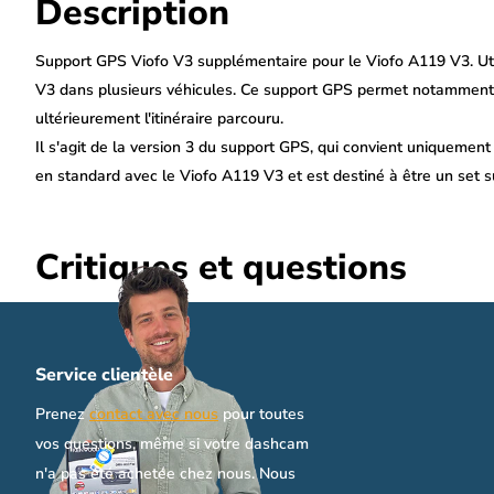
Description
Support GPS Viofo V3 supplémentaire pour le Viofo A119 V3. Util
V3 dans plusieurs véhicules. Ce support GPS permet notamment d'a
ultérieurement l'itinéraire parcouru.
Il s'agit de la version 3 du support GPS, qui convient uniquemen
en standard avec le Viofo A119 V3 et est destiné à être un set su
dashcam dans plusieurs véhicules.
Critiques et questions
Service clientèle
Prenez
contact avec nous
pour toutes
vos questions, même si votre dashcam
n'a pas été achetée chez nous. Nous