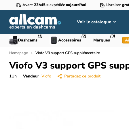
Avant
23h45
= expédiée
aujourd'hui
Livraison
grat
Voir le catalogue
(1)
(2)
(3)
Dashcams
Accessoires
Marques
Ai
Homepage
Viofo V3 support GPS supplémentaire
Viofo V3 support GPS sup
1
Un
Vendeur
Viofo
Partagez ce produit