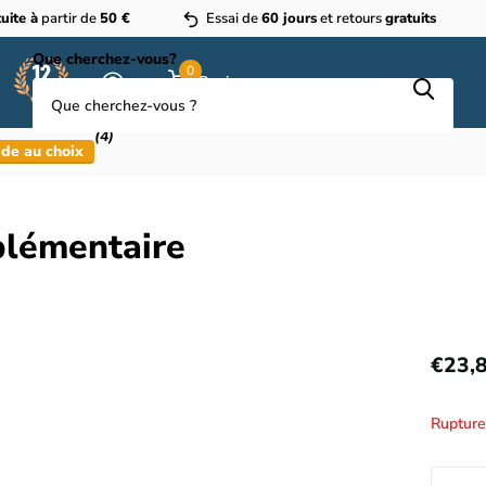
uite à
partir de
50 €
Essai de
60 jours
et retours
gratuits
Que cherchez-vous?
0
Panier
(4)
de au choix
plémentaire
€23,
Rupture