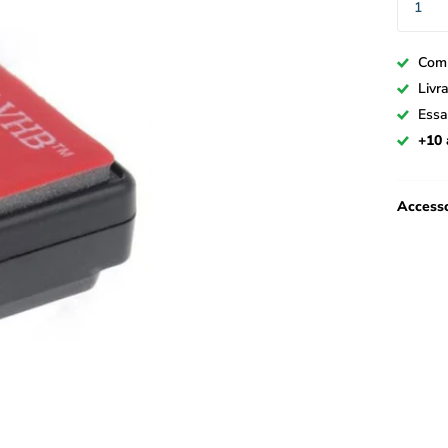
Com
Livr
Essa
+10 
Accesso