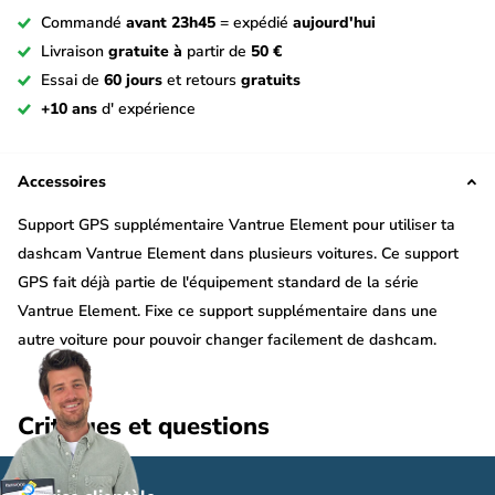
Commandé
avant 23h45
= expédié
aujourd'hui
Livraison
gratuite à
partir de
50 €
Essai de
60 jours
et retours
gratuits
+10 ans
d' expérience
Accessoires
Support GPS supplémentaire Vantrue Element pour utiliser ta
dashcam Vantrue Element dans plusieurs voitures. Ce support
GPS fait déjà partie de l'équipement standard de la série
Vantrue Element. Fixe ce support supplémentaire dans une
autre voiture pour pouvoir changer facilement de dashcam.
Convient aux Vantrue Element 1, 2 et 3 et est fourni avec un
adhésif double face 3M.
Critiques et questions