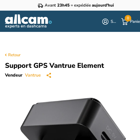
Avant
23h45
= expédiée
aujourd'hui
0
S'identifier
Panie
Retour
Support GPS Vantrue Element
Vendeur
Vantrue