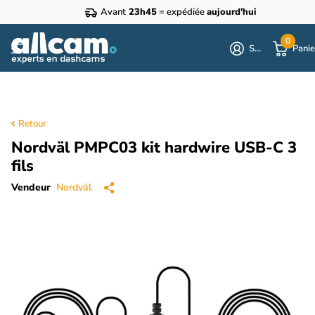
Avant
23h45
= expédiée
aujourd'hui
0
S'identifier
Panie
Retour
Nordväl PMPC03 kit hardwire USB-C 3
fils
Vendeur
Nordväl