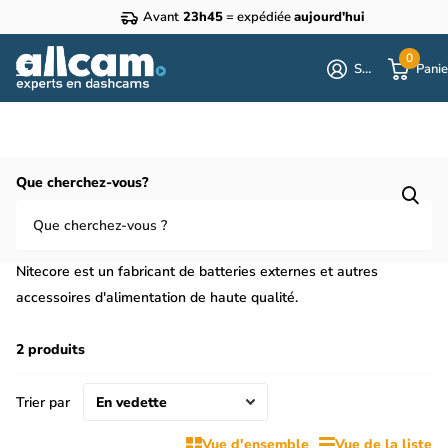
Avant
23h45
= expédiée
aujourd'hui
0
S'identifier
Panie
Homepage
Nitecore
Que cherchez-vous?
Acheter une batterie externe Nitecore
pour votre dashcam ?
Nitecore est un fabricant de batteries externes et autres
accessoires d'alimentation de haute qualité.
2 produits
Trier par
Vue d'ensemble
Vue de la liste