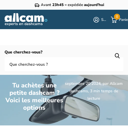
Avant
23h45
= expédiée
aujourd'hui
0
S'identifier
Panie
Homepage
Blogues
Blog dashcam
Que cherchez-vous?
Tu achètes une petite dashcam ? Voici les meilleures options
septembre 20 2024
, par Allcam
Tu achètes une
dashcams, 3 min temps de
petite dashcam ?
lecture
Voici les meilleures
options