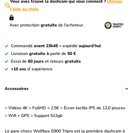
Vous avez trouvé la dashcam qui vous convient ?
Utilisez
l'aide au choix
Avec protection
gratuite
de l'acheteur.
Commandé
avant 23h45
= expédié
aujourd'hui
Livraison
gratuite à
partir de
50 €
Essai de
60 jours
et retours
gratuits
+10 ans
d' expérience
Accessoires
○ Vidéos 4K + FullHD + 2,5K ○ Écran tactile IPS de 12,0 pouces
○ Wifi + GPS ○ Support 512gb
Le pare-chocs Wolfbox G900 Tripro est la première dashcam à