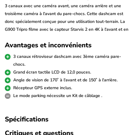
3 canaux avec une caméra avant, une caméra arrière et une
troisième caméra à l'avant du pare-chocs. Cette dashcam est
donc spécialement conçue pour une utilisation tout-terrain. La
G900 Tripro filme avec le capteur Starvis 2 en 4K à l'avant et en
2,5K à l'arrière. La caméra de pare-chocs filme en FullHD. La
Avantages et inconvénients
dashcam est également équipée de toutes les fonctions telles
que le Wi-Fi, le GPS et un mode parking pour enregistrer tous
3 canaux rétroviseur dashcam avec 3ème caméra pare-
vos trajets et vos sessions de stationnement.
chocs.
Grand écran tactile LCD de 12,0 pouces.
Ultra 4K + 2,5K + FullHD
Angle de vision de 170˚ à l'avant et de 150˚ à l'arrière.
La Wolfbox G900 Tripro est équipée du tout dernier capteur
Récepteur GPS externe inclus.
Sony Starvis 2 qui garantit la meilleure qualité d'image, en
Le mode parking nécessite un Kit de câblage .
particulier dans l'obscurité. La caméra avant enregistre en
résolution 4K ultra-nette à 30fps et la caméra arrière en 2,5K à
Spécifications
25fps. La troisième caméra intérieure filme en FullHD.
Critiques et questions
La caméra avant et la caméra arrière sont reliées au rétroviseur