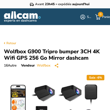
Avant
23h45
= expédiée
aujourd'hui
0
S'identifier
Panie
Retour
Wolfbox G900 Tripro bumper 3CH 4K
Wifi GPS 256 Go Mirror dashcam
16
Autre
Vendeur
Wolfbox
Sale -6%