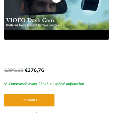
€396,68
€376,76
Commandé avant 23h45 = expédié aujourd'hui
En panier