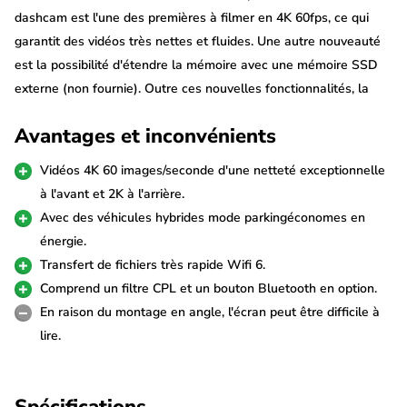
dashcam est l'une des premières à filmer en 4K 60fps, ce qui
garantit des vidéos très nettes et fluides. Une autre nouveauté
est la possibilité d'étendre la mémoire avec une mémoire SSD
externe (non fournie). Outre ces nouvelles fonctionnalités, la
Viofo A329S est équipée d'un Wi-Fi et d'un GPS très rapides
Avantages et inconvénients
pour une connexion optimale.
Vidéos 4K 60 images/seconde d'une netteté exceptionnelle
4K 60fps + 2K
à l'avant et 2K à l'arrière.
La Viofo A329S 2CH est équipée de deux caméras qui
Avec des véhicules hybrides mode parkingéconomes en
permettent d'enregistrer à l'avant et à l'arrière de la voiture. La
énergie.
résolution 4K 60fps à l'avant garantit des images nettes et
Transfert de fichiers très rapide Wifi 6.
fluides. Grâce au capteur Sony Starvis 2, la qualité est
Comprend un filtre CPL et un bouton Bluetooth en option.
également excellente dans l'obscurité. La caméra arrière filme
En raison du montage en angle, l'écran peut être difficile à
avec une résolution 2K.
lire.
La caméra arrière est reliée à la caméra avant à l'aide d'un long
câble de 6 mètres fourni. Les images de la caméra arrière sont