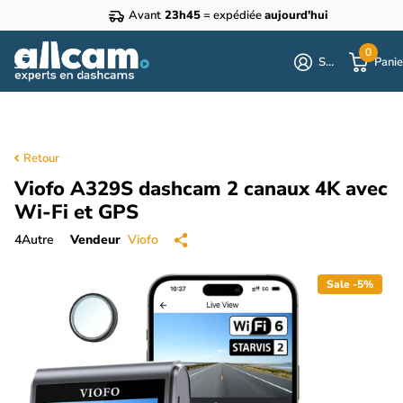
Avant
23h45
= expédiée
aujourd'hui
0
S'identifier
Panie
Retour
Viofo A329S dashcam 2 canaux 4K avec
Wi-Fi et GPS
4
Autre
Vendeur
Viofo
Sale -5%