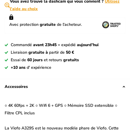
Vous avez trouvé la dashcam qui vous convient ?
Utilisez
l'aide au choix
Avec protection
gratuite
de l'acheteur.
Commandé
avant 23h45
= expédié
aujourd'hui
Livraison
gratuite à
partir de
50 €
Essai de
60 jours
et retours
gratuits
+10 ans
d' expérience
Accessoires
○ 4K 60fps + 2K ○ Wifi 6 + GPS ○ Mémoire SSD extensible ○
Filtre CPL inclus
La Viofo A329S est le nouveau modèle phare de Viofo. Cette