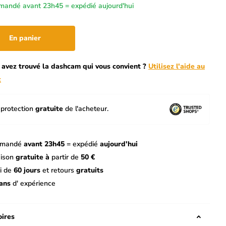
andé avant 23h45 = expédié aujourd'hui
En panier
 avez trouvé la dashcam qui vous convient ?
Utilisez l'aide au
x
protection
gratuite
de l'acheteur.
mandé
avant 23h45
= expédié
aujourd'hui
aison
gratuite à
partir de
50 €
i de
60 jours
et retours
gratuits
ans
d' expérience
ires