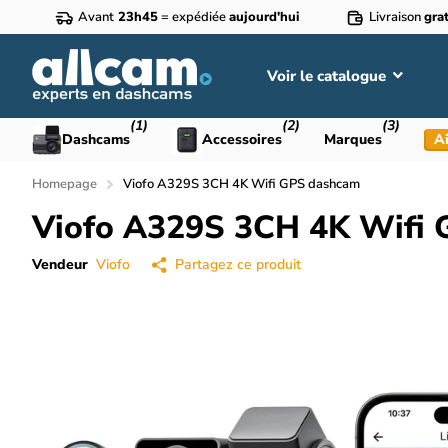
Avant
23h45
= expédiée
aujourd'hui
Livraison
grat
Voir le catalogue
(1)
(2)
(3)
Dashcams
Accessoires
Marques
Ai
Homepage
Viofo A329S 3CH 4K Wifi GPS dashcam
Viofo A329S 3CH 4K Wifi
Vendeur
Viofo
Partagez ce produit