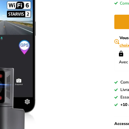
Comm
Vous
choi
Avec 
Com
Livr
Essa
+10 
Accesso