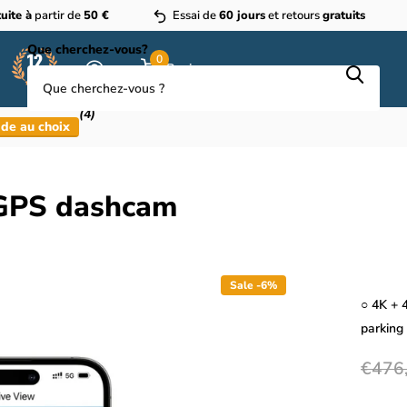
uite à
partir de
50 €
Essai de
60 jours
et retours
gratuits
Que cherchez-vous?
0
Panier
(4)
de au choix
 GPS dashcam
Sale -6%
○ 4K + 
parking
€476