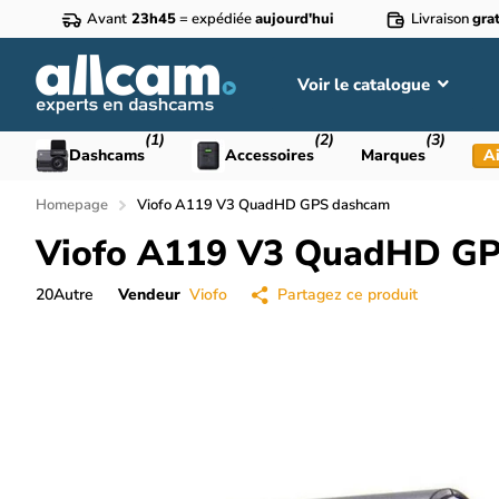
Avant
23h45
= expédiée
aujourd'hui
Livraison
grat
Voir le catalogue
(1)
(2)
(3)
Dashcams
Accessoires
Marques
Ai
Homepage
Viofo A119 V3 QuadHD GPS dashcam
Viofo A119 V3 QuadHD G
20
Autre
Vendeur
Viofo
Partagez ce produit