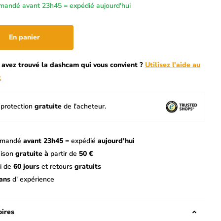
andé avant 23h45 = expédié aujourd'hui
En panier
 avez trouvé la dashcam qui vous convient ?
Utilisez l'aide au
x
protection
gratuite
de l'acheteur.
mandé
avant 23h45
= expédié
aujourd'hui
aison
gratuite à
partir de
50 €
i de
60 jours
et retours
gratuits
ans
d' expérience
ires