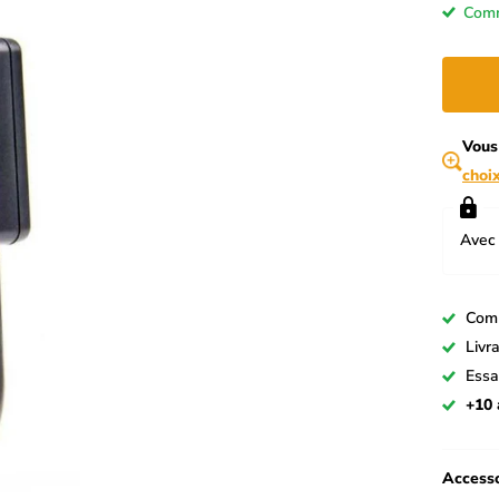
Comm
Vous
choi
Avec 
Com
Livr
Essa
+10 
Accesso