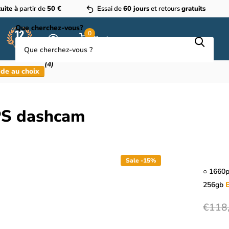
uite à
partir de
50 €
Essai de
60 jours
et retours
gratuits
Que cherchez-vous?
0
Panier
(4)
de au choix
PS dashcam
Sale -15%
○ 1660p
256gb
E
€118