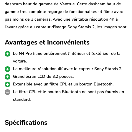
dashcam haut de gamme de Vantrue. Cette dashcam haut de
gamme très complète regorge de fonctionnalités et filme avec
pas moins de 3 caméras. Avec une véritable résolution 4K à
l'avant grâce au capteur d'image Sony Starvis 2, les images sont
d'une qualité optimale. Tu sécurises également ta voiture avec
Avantages et inconvénients
cette N4 Pro en la connectant avec le kit hardwire permanent
en option.
Le N4 Pro filme entièrement l'intérieur et l'extérieur de la
voiture.
4K + 2x FullHD avec WDR
La meilleure résolution 4K avec le capteur Sony Starvis 2.
Ce Vantrue N4 Pro enregistre en 4K (3840p*2160p) net à 25fps
Grand écran LCD de 3,2 pouces.
sur la caméra avant. Grâce au WDR (Wide Dynamic Range), les
Extensible avec un filtre CPL et un bouton Bluetooth.
enregistrements ont un très bon contraste et l'environnement
Le filtre CPL et le bouton Bluetooth ne sont pas fournis en
est reconnaissable même dans l'obscurité. Avec la caméra
standard.
arrière connectée, la résolution est ajustée à 2K + FullHD +
FullHD.
Spécifications
La caméra intérieure et la caméra arrière filment toutes deux en