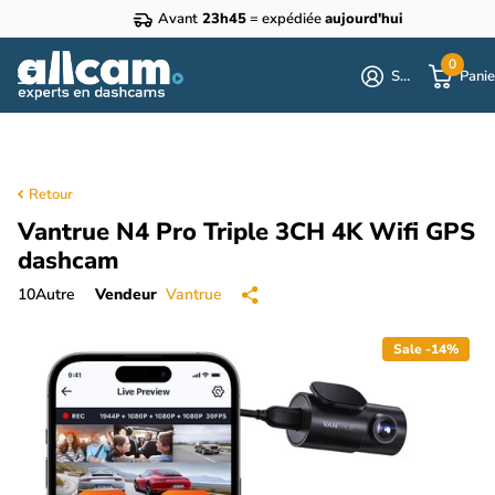
Avant
23h45
= expédiée
aujourd'hui
0
S'identifier
Panie
Retour
Vantrue N4 Pro Triple 3CH 4K Wifi GPS
dashcam
10
Autre
Vendeur
Vantrue
Sale -14%