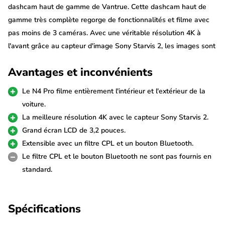
dashcam haut de gamme de Vantrue. Cette dashcam haut de
gamme très complète regorge de fonctionnalités et filme avec
pas moins de 3 caméras. Avec une véritable résolution 4K à
l'avant grâce au capteur d'image Sony Starvis 2, les images sont
d'une qualité optimale. Tu sécurises également ta voiture avec
Avantages et inconvénients
cette N4 Pro en la connectant avec le kit hardwire permanent
en option.
Le N4 Pro filme entièrement l'intérieur et l'extérieur de la
voiture.
4K + 2x FullHD avec WDR
La meilleure résolution 4K avec le capteur Sony Starvis 2.
Ce Vantrue N4 Pro enregistre en 4K (3840p*2160p) net à 25fps
Grand écran LCD de 3,2 pouces.
sur la caméra avant. Grâce au WDR (Wide Dynamic Range), les
Extensible avec un filtre CPL et un bouton Bluetooth.
enregistrements ont un très bon contraste et l'environnement
Le filtre CPL et le bouton Bluetooth ne sont pas fournis en
est reconnaissable même dans l'obscurité. Avec la caméra
standard.
arrière connectée, la résolution est ajustée à 2K + FullHD +
FullHD.
Spécifications
La caméra intérieure et la caméra arrière filment toutes deux en