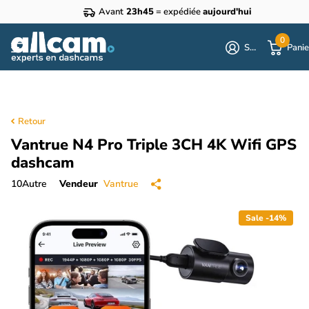
Avant
23h45
= expédiée
aujourd'hui
0
S'identifier
Panie
Retour
Vantrue N4 Pro Triple 3CH 4K Wifi GPS
dashcam
10
Autre
Vendeur
Vantrue
Sale -14%