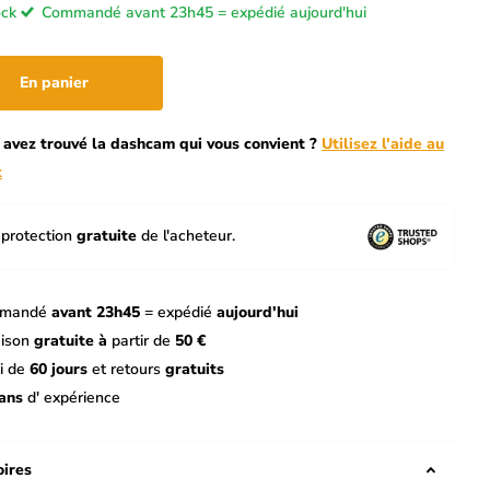
ock
Commandé avant 23h45 = expédié aujourd'hui
En panier
 avez trouvé la dashcam qui vous convient ?
Utilisez l'aide au
x
protection
gratuite
de l'acheteur.
mandé
avant 23h45
= expédié
aujourd'hui
aison
gratuite à
partir de
50 €
i de
60 jours
et retours
gratuits
ans
d' expérience
ires