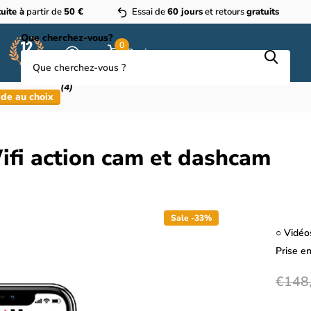
uite à
partir de
50 €
Essai de
60 jours
et retours
gratuits
Que cherchez-vous?
0
Panier
(4)
de au choix
fi action cam et dashcam
Sale -33%
○ Vidéo
Prise e
€148