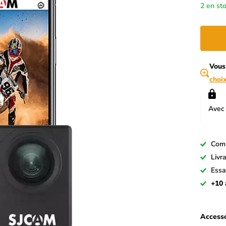
2 en st
Vous
choi
Avec 
Com
Livr
Essa
+10 
Accesso