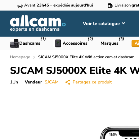
Avant
23h45
= expédiée
aujourd'hui
Livraison
grat
Voir le catalogue
(1)
(2)
(3)
Dashcams
Accessoires
Marques
Ai
Homepage
SJCAM SJ5000X Elite 4K Wifi action cam et dashcam
SJCAM SJ5000X Elite 4K Wi
1
Un
Vendeur
SJCAM
Partagez ce produit