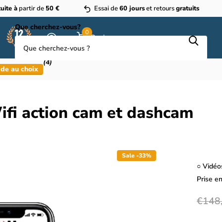
uite à
partir de
50 €
Essai de
60 jours
et retours
gratuits
Que cherchez-vous?
0
Panier
(4)
de au choix
fi action cam et dashcam
Sale -33%
○ Vidéo
Prise e
€148