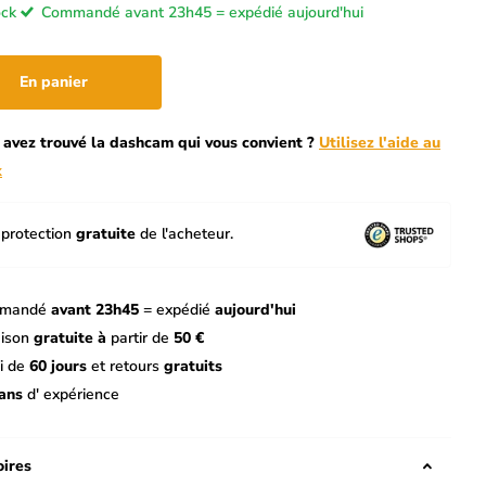
ock
Commandé avant 23h45 = expédié aujourd'hui
En panier
 avez trouvé la dashcam qui vous convient ?
Utilisez l'aide au
x
protection
gratuite
de l'acheteur.
mandé
avant 23h45
= expédié
aujourd'hui
aison
gratuite à
partir de
50 €
i de
60 jours
et retours
gratuits
ans
d' expérience
ires