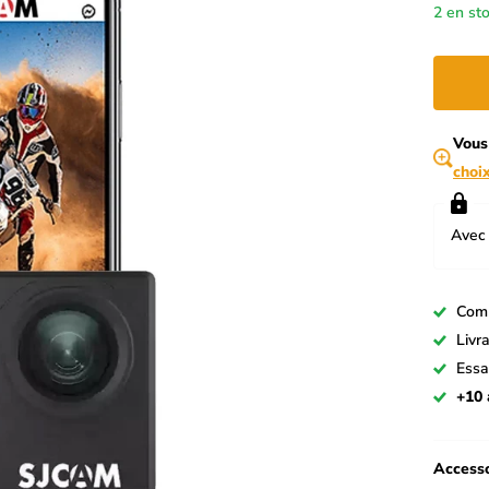
2 en st
Vous
choi
Avec 
Com
Livr
Essa
+10 
Accesso