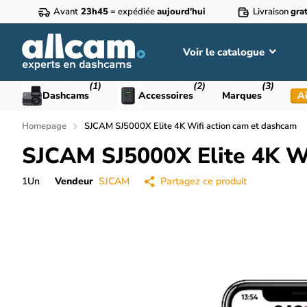
Avant
23h45
= expédiée
aujourd'hui
Livraison
grat
Voir le catalogue
(1)
(2)
(3)
Dashcams
Accessoires
Marques
Ai
Homepage
SJCAM SJ5000X Elite 4K Wifi action cam et dashcam
SJCAM SJ5000X Elite 4K Wi
1
Un
Vendeur
SJCAM
Partagez ce produit