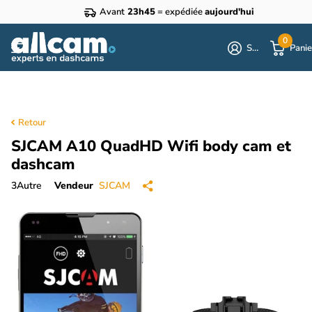
Avant
23h45
= expédiée
aujourd'hui
0
S'identifier
Panie
Retour
SJCAM A10 QuadHD Wifi body cam et
dashcam
3
Autre
Vendeur
SJCAM