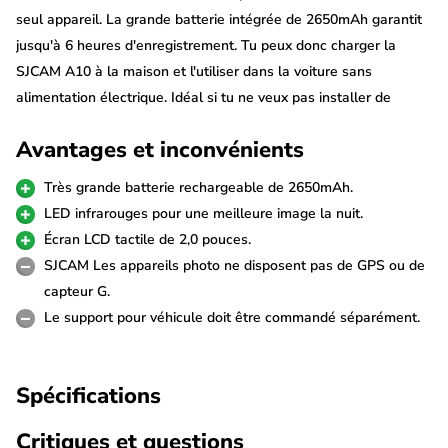
seul appareil. La grande batterie intégrée de 2650mAh garantit
jusqu'à 6 heures d'enregistrement. Tu peux donc charger la
SJCAM A10 à la maison et l'utiliser dans la voiture sans
alimentation électrique. Idéal si tu ne veux pas installer de
câbles dans ta voiture. Elle dispose d'un écran LCD tactile de 2,0
Avantages et inconvénients
pouces qui la rend facile à utiliser et elle filme en résolution
QuadHD nette.
Très grande batterie rechargeable de 2650mAh.
LED infrarouges pour une meilleure image la nuit.
Grande batterie
Écran LCD tactile de 2,0 pouces.
L'A10 dispose d'une grande batterie de 2650mAh qui te permet
SJCAM Les appareils photo ne disposent pas de GPS ou de
d'enregistrer jusqu'à 6 heures avec une seule charge. Idéal pour
capteur G.
l'utiliser comme dashcam sans avoir à la brancher sur
Le support pour véhicule doit être commandé séparément.
l'alimentation de la voiture. Une batterie supplémentaire et un
chargeur double peuvent être commandés en option pour
Spécifications
encore plus de capacité.
Critiques et questions