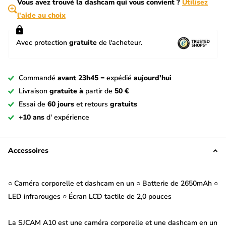
Vous avez trouvé la dashcam qui vous convient ?
Utilisez
l'aide au choix
Avec protection
gratuite
de l'acheteur.
Commandé
avant 23h45
= expédié
aujourd'hui
Livraison
gratuite à
partir de
50 €
Essai de
60 jours
et retours
gratuits
+10 ans
d' expérience
Accessoires
○ Caméra corporelle et dashcam en un ○ Batterie de 2650mAh ○
LED infrarouges ○ Écran LCD tactile de 2,0 pouces
La SJCAM A10 est une caméra corporelle et une dashcam en un