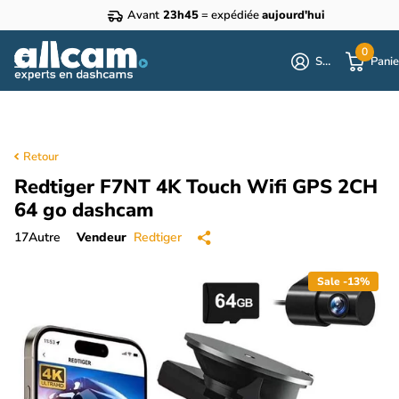
Avant
23h45
= expédiée
aujourd'hui
0
S'identifier
Panie
Retour
Redtiger F7NT 4K Touch Wifi GPS 2CH
64 go dashcam
17
Autre
Vendeur
Redtiger
Sale -13%