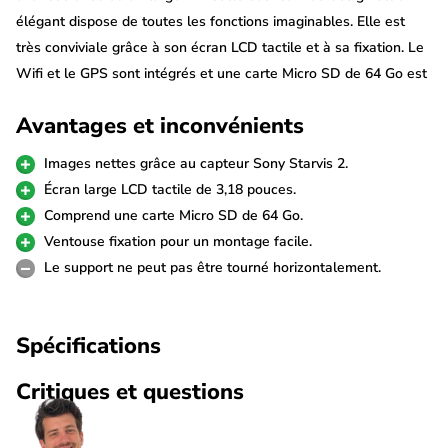
élégant dispose de toutes les fonctions imaginables. Elle est
très conviviale grâce à son écran LCD tactile et à sa fixation. Le
Wifi et le GPS sont intégrés et une carte Micro SD de 64 Go est
incluse pour que vous puissiez commencer à filmer
Avantages et inconvénients
immédiatement.
Images nettes grâce au capteur Sony Starvis 2.
Capteur Sony Starvis 2
Écran large LCD tactile de 3,18 pouces.
La Redtiger F7NT est une véritable dashcam de vision nocturne
Comprend une carte Micro SD de 64 Go.
grâce au capteur d'image Sony Starvis 2. Les capteurs super
Ventouse fixation pour un montage facile.
puissants garantissent des images d'une netteté inégalée,
Le support ne peut pas être tourné horizontalement.
surtout dans l'obscurité. Les vidéos sont enregistrées en
résolution 4K (3840p) à 24fps à l'avant et FullHD (1080p) à
Spécifications
25fps à l'arrière.
Critiques et questions
Caméra arrière FullHD
La dashcam est livrée en standard avec une caméra arrière