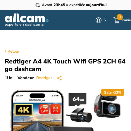
Avant
23h45
= expédiée
aujourd'hui
0
S'identifier
Panie
Retour
Redtiger A4 4K Touch Wifi GPS 2CH 64
go dashcam
1
Un
Vendeur
Redtiger
Sale -13%