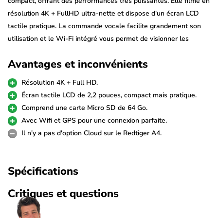
compact, offrant des performances très puissantes. Elle filme en
résolution 4K + FullHD ultra-nette et dispose d'un écran LCD
tactile pratique. La commande vocale facilite grandement son
utilisation et le Wi-Fi intégré vous permet de visionner les
images sur votre téléphone (à portée de la caméra). Le GPS
Avantages et inconvénients
enregistre les emplacements et la vitesse et la carte SD de 64
Go fournie vous permet de commencer immédiatement à
Résolution 4K + Full HD.
enregistrer.
Écran tactile LCD de 2,2 pouces, compact mais pratique.
Comprend une carte Micro SD de 64 Go.
Vidéos 4K
Avec Wifi et GPS pour une connexion parfaite.
La Redtiger A4 filme tout en vidéos ultra nettes de qualité 4K à
Il n'y a pas d'option Cloud sur le Redtiger A4.
l'avant et Full HD à l'arrière. Même dans l'obscurité, les
enregistrements sont si nets que les personnes et les voitures
Spécifications
sont reconnaissables à l'image.
Critiques et questions
Caméra arrière Full HD
La caméra arrière est reliée à la dashcam avant par un long