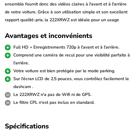
ensemble fournit donc des vidéos claires à l'avant et à l'arrière
de votre voiture. Grâce à son utilisation simple et son excellent
rapport qualité-prix, la 222XRWZ est idéale pour un usage
quotidien.
Avantages et inconvénients
Caméra avant Full HD et caméra arrière
Full HD + Enregistrements 720p à l'avant et à l'arrière.
720p
Comprend une caméra de recul pour une visibilité parfaite à
La caméra avant filme en Full HD 1080p, ce qui permet de
l'arrière.
reconnaître clairement les détails importants, les plaques
Votre voiture est bien protégée par le mode parking.
d'immatriculation et les situations de circulation. La caméra
Sur l'écran LCD de 2,5 pouces, vous contrôlez facilement le
arrière 720p fournie se monte sur la lunette arrière et se
dashcam .
connecte à la caméra avant via un long câble. Elle vous permet
Le 222XRWZ n'a pas de Wifi ni de GPS.
également d'enregistrer le trafic arrière et les situations de
Le filtre CPL n'est pas inclus en standard.
stationnement.
Commande simple via un écran de 2,5
Spécifications
pouces