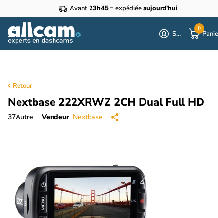
Avant
23h45
= expédiée
aujourd'hui
0
S'identifier
Panie
Retour
Nextbase 222XRWZ 2CH Dual Full HD
37
Autre
Vendeur
Nextbase