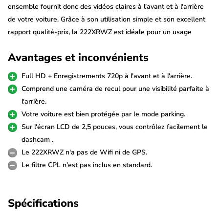
ensemble fournit donc des vidéos claires à l'avant et à l'arrière
de votre voiture. Grâce à son utilisation simple et son excellent
rapport qualité-prix, la 222XRWZ est idéale pour un usage
quotidien.
Avantages et inconvénients
Caméra avant Full HD et caméra arrière
Full HD + Enregistrements 720p à l'avant et à l'arrière.
720p
Comprend une caméra de recul pour une visibilité parfaite à
La caméra avant filme en Full HD 1080p, ce qui permet de
l'arrière.
reconnaître clairement les détails importants, les plaques
Votre voiture est bien protégée par le mode parking.
d'immatriculation et les situations de circulation. La caméra
Sur l'écran LCD de 2,5 pouces, vous contrôlez facilement le
arrière 720p fournie se monte sur la lunette arrière et se
dashcam .
connecte à la caméra avant via un long câble. Elle vous permet
Le 222XRWZ n'a pas de Wifi ni de GPS.
également d'enregistrer le trafic arrière et les situations de
Le filtre CPL n'est pas inclus en standard.
stationnement.
Commande simple via un écran de 2,5
Spécifications
pouces