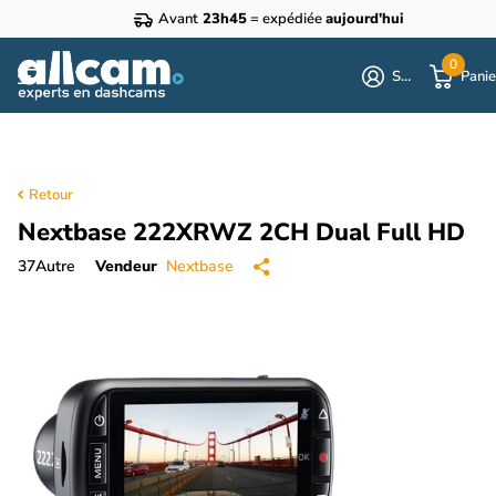
Avant
23h45
= expédiée
aujourd'hui
0
S'identifier
Panie
Retour
Nextbase 222XRWZ 2CH Dual Full HD
37
Autre
Vendeur
Nextbase