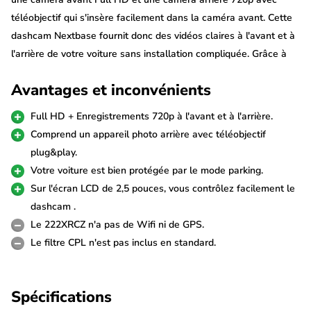
téléobjectif qui s'insère facilement dans la caméra avant. Cette
dashcam Nextbase fournit donc des vidéos claires à l'avant et à
l'arrière de votre voiture sans installation compliquée. Grâce à
son fonctionnement simple et à son excellent rapport qualité-
Avantages et inconvénients
prix, la 222XRCZ est idéale pour un usage quotidien.
Full HD + Enregistrements 720p à l'avant et à l'arrière.
Caméra avant Full HD et caméra arrière
Comprend un appareil photo arrière avec téléobjectif
avec téléobjectif
plug&play.
La caméra avant filme en Full HD 1080p pour que les plaques
Votre voiture est bien protégée par le mode parking.
d'immatriculation et les détails soient bien visibles. La caméra
Sur l'écran LCD de 2,5 pouces, vous contrôlez facilement le
arrière à téléobjectif fournie se branche directement sur le côté
dashcam .
de la dashcam. Cette caméra filme en 720p et dispose d'un
Le 222XRCZ n'a pas de Wifi ni de GPS.
angle de vue plus étroit, ce qui lui permet de filmer précisément
Le filtre CPL n'est pas inclus en standard.
l'intérieur du véhicule vers l'arrière. L'angle de vue arrière est
donc légèrement réduit, mais cela évite une installation
Spécifications
compliquée.