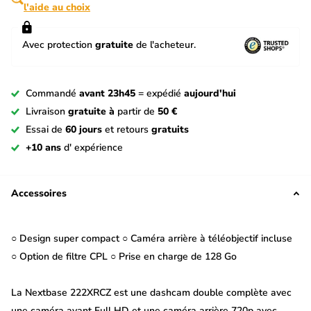
l'aide au choix
Avec protection
gratuite
de l'acheteur.
Commandé
avant 23h45
= expédié
aujourd'hui
Livraison
gratuite à
partir de
50 €
Essai de
60 jours
et retours
gratuits
+10 ans
d' expérience
Accessoires
○ Design super compact ○ Caméra arrière à téléobjectif incluse
○ Option de filtre CPL ○ Prise en charge de 128 Go
La Nextbase 222XRCZ est une dashcam double complète avec
une caméra avant Full HD et une caméra arrière 720p avec