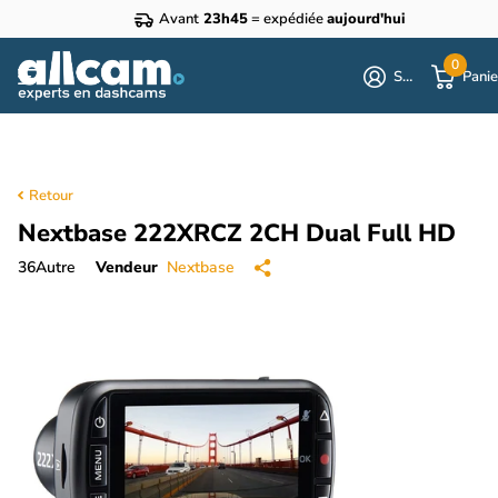
Avant
23h45
= expédiée
aujourd'hui
0
S'identifier
Panie
Retour
Nextbase 222XRCZ 2CH Dual Full HD
36
Autre
Vendeur
Nextbase