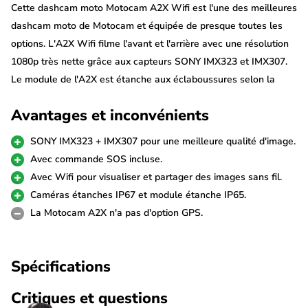
Cette dashcam moto Motocam A2X Wifi est l'une des meilleures
dashcam moto de Motocam et équipée de presque toutes les
options. L'A2X Wifi filme l'avant et l'arrière avec une résolution
1080p très nette grâce aux capteurs SONY IMX323 et IMX307.
Le module de l'A2X est étanche aux éclaboussures selon la
norme IP65 et les caméras sont étanches selon la norme IP67,
Avantages et inconvénients
ce qui rend la dashcam résistante à des conditions
météorologiques très difficiles.
SONY IMX323 + IMX307 pour une meilleure qualité d'image.
Avec commande SOS incluse.
Transfert de fichiers sans fil via Wifi
Avec Wifi pour visualiser et partager des images sans fil.
La Motocam A2X Wifi est équipée du Wifi. Cela permet aux
Caméras étanches IP67 et module étanche IP65.
images enregistrées avec la dashcam d'être facilement
La Motocam A2X n'a pas d'option GPS.
visualisées et partagées via un téléphone ou une tablette. Via
l'application pratique pour Android et iOS, pratiquement tous les
Spécifications
téléphones et toutes les tablettes peuvent être connectés à la
dashcam.
Critiques et questions