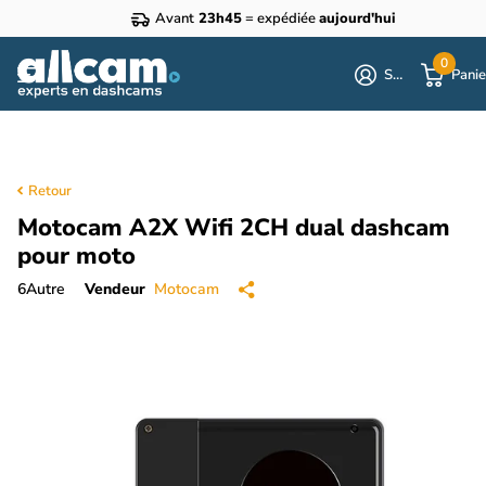
Avant
23h45
= expédiée
aujourd'hui
0
S'identifier
Panie
Retour
Motocam A2X Wifi 2CH dual dashcam
pour moto
6
Autre
Vendeur
Motocam