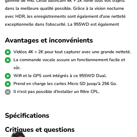
gamme de Mio. Cette dashcam 4K + 2K filme tous vos trajets
dans la meilleure qualité possible. Grâce à la vision nocturne
avec HDR, les enregistrements sont également d'une netteté
exceptionnelle dans l'obscurité. La 955WD est également
équipée d'une commande vocale, d'une compression H.265, du
Avantages et inconvénients
Wi-Fi et du GPS. Elle prend en charge les cartes Micro SD
jusqu'à 256 Go, ce qui vous permet de stocker simultanément un
Vidéos 4K + 2K pour tout capturer avec une grande netteté.
grand nombre de trajets.
La commande vocale assure un fonctionnement facile et
sûr.
Vidéos 4K
Wifi et le GPS sont intégrés à ce 955WD Dual.
La MiVue 955WD Dual filme avec la résolution 4K la plus nette
Prend en charge les cartes Micro SD jusqu'à 256 Go.
(3840*2160p) à 30fps grâce au capteur Sony Starvis IMX415.
Il n'est pas possible d'installer un filtre CPL.
Les images sont d'une netteté exceptionnelle, de jour comme de
nuit. Les personnes et les voitures sont donc toujours
Spécifications
reconnaissables à l'image, quelles que soient les conditions.
Grâce au HDR (High Dynamic Range) intégré, les images sont
Critiques et questions
également d'excellente qualité dans l'obscurité ou dans de