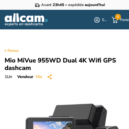
Avant
23h45
= expédiée
aujourd'hui
0
S'identifier
Panie
Retour
Mio MiVue 955WD Dual 4K Wifi GPS
dashcam
1
Un
Vendeur
Mio