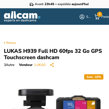
Avant
23h45
= expédiée
aujourd'hui
0
S'identifier
Panie
Retour
LUKAS H939 Full HD 60fps 32 Go GPS
Touchscreen dashcam
3
Autre
Vendeur
LUKAS
Sale -16%