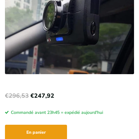
€296,53
€247,92
Commandé avant 23h45 = expédié aujourd'hui
En panier