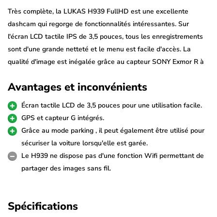
Très complète, la LUKAS H939 FullHD est une excellente
dashcam qui regorge de fonctionnalités intéressantes. Sur
l'écran LCD tactile IPS de 3,5 pouces, tous les enregistrements
sont d'une grande netteté et le menu est facile d'accès. La
qualité d'image est inégalée grâce au capteur SONY Exmor R à
l'avant et au capteur Exmor de la caméra arrière. En outre, la
Avantages et inconvénients
LUKAS H939 FullHD est l'une des rares caméras à disposer
d'une capacité de stockage totale de 2000 gigaoctets (2 To).
Écran tactile LCD de 3,5 pouces pour une utilisation facile.
GPS et capteur G intégrés.
Remarque
: seule une Kit d'alimentation continue est fournie en
Grâce au mode parking , il peut également être utilisé pour
standard avec cette dashcam. Une alimentation cigarette est
sécuriser la voiture lorsqu'elle est garée.
disponible en option (voir accessoires).
Le H939 ne dispose pas d'une fonction Wifi permettant de
partager des images sans fil.
FullHD 60 fps 2CH Sony Starvis
La dashcam LUKAS H939 Duo est équipée du tout dernier
Spécifications
capteur SONY Starvis dans la caméra avant et du capteur