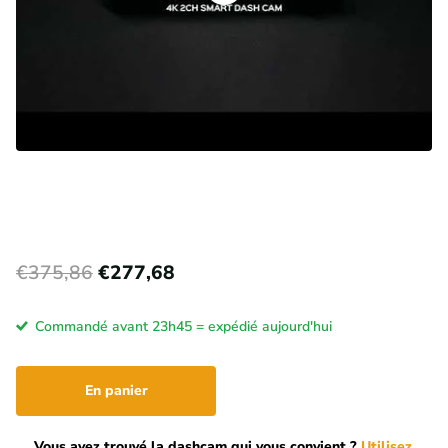
€375,86
€277,68
Commandé avant 23h45 = expédié aujourd'hui
En panier
Vous avez trouvé la dashcam qui vous convient ?
Utilisez