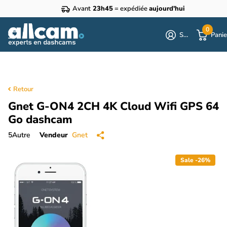
Avant
23h45
= expédiée
aujourd'hui
0
S'identifier
Panie
Retour
Gnet G-ON4 2CH 4K Cloud Wifi GPS 64
Go dashcam
5
Autre
Vendeur
Gnet
Sale -26%