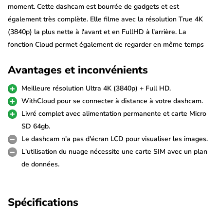
moment. Cette dashcam est bourrée de gadgets et est
également très complète. Elle filme avec la résolution True 4K
(3840p) la plus nette à l'avant et en FullHD à l'arrière. La
fonction Cloud permet également de regarder en même temps
que la dashcam en direct depuis n'importe où dans le monde ou
Avantages et inconvénients
de recevoir des notifications lorsqu'il se passe quelque chose
autour de ta voiture.
Meilleure résolution Ultra 4K (3840p) + Full HD.
WithCloud pour se connecter à distance à votre dashcam.
True 4K + FullHD 30fps
Livré complet avec alimentation permanente et carte Micro
La Gnet G-ON4 2CH 4K Cloud filme à la résolution Ultra 4K
SD 64gb.
(3840p) la plus nette qui soit. En utilisant le capteur d'image
Le dashcam n'a pas d'écran LCD pour visualiser les images.
SONY Starvis 8,0MP, les images sont d'une qualité
L'utilisation du nuage nécessite une carte SIM avec un plan
exceptionnelle, notamment dans l'obscurité. La caméra arrière
de données.
filme en FullHD et elles enregistrent toutes les deux en 30fps
(images par seconde).
Spécifications
La caméra arrière est reliée à la caméra avant par un long câble