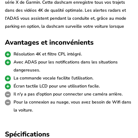
série X de Garmin. Cette dashcam enregistre tous vos trajets
dans des vidéos 4K de qualité optimale. Les alertes radars et
l'ADAS vous assistent pendant la conduite et, grâce au mode
parking en option, la dashcam surveille votre voiture lorsque
vous n'êtes pas à proximité. L'écran LCD tactile vous permet de
Avantages et inconvénients
commander très facilement la dashcam.
Résolution 4K et filtre CPL intégré.
Garmin Cloud
Avec ADAS pour les notifications dans les situations
La connexion en direct avec votre dashcam Garmin offre des
dangereuses.
fonctions pratiques pour une sécurité supplémentaire de votre
La commande vocale facilite l'utilisation.
voiture. Vous pouvez visionner des images en direct, mais aussi
Écran tactile LCD pour une utilisation facile.
recevoir des notifications en cas d'incidents de stationnement.
Il n'y a pas d'option pour connecter une caméra arrière.
Le suivi de localisation est également disponible en cas de vol.
Pour la connexion au nuage, vous avez besoin de Wifi dans
L'option Cloud nécessite une connexion Wi-Fi dans la voiture
la voiture.
avec Internet.
Vidéos 4K
Spécifications