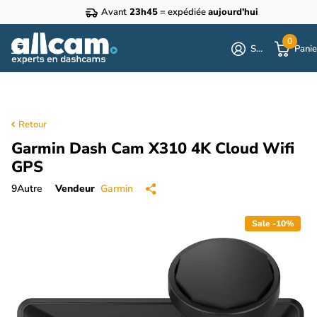
Avant
23h45
= expédiée
aujourd'hui
0
S'identifier
Panie
Retour
Garmin Dash Cam X310 4K Cloud Wifi
GPS
9
Autre
Vendeur
Garmin
Sale -10%