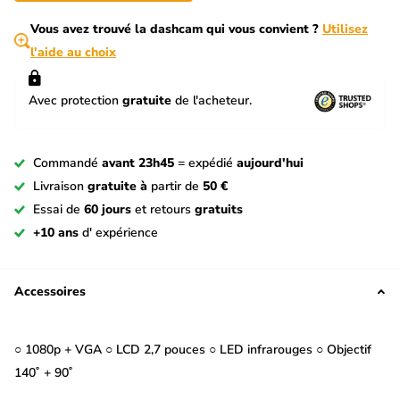
Vous avez trouvé la dashcam qui vous convient ?
Utilisez
l'aide au choix
Avec protection
gratuite
de l'acheteur.
Commandé
avant 23h45
= expédié
aujourd'hui
Livraison
gratuite à
partir de
50 €
Essai de
60 jours
et retours
gratuits
+10 ans
d' expérience
Accessoires
○ 1080p + VGA ○ LCD 2,7 pouces ○ LED infrarouges ○ Objectif
140˚ + 90˚