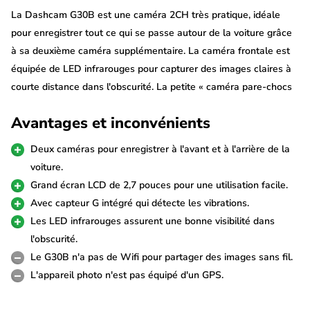
La Dashcam G30B est une caméra 2CH très pratique, idéale
pour enregistrer tout ce qui se passe autour de la voiture grâce
à sa deuxième caméra supplémentaire. La caméra frontale est
équipée de LED infrarouges pour capturer des images claires à
courte distance dans l'obscurité. La petite « caméra pare-chocs
» peut être placée n'importe où dans la voiture et connectée à la
Avantages et inconvénients
caméra frontale grâce à un câble de 6 mètres. Cette dashcam
G30B est également équipée de toutes les fonctions
Deux caméras pour enregistrer à l'avant et à l'arrière de la
nécessaires, telles qu'un Capteur G, une détection de
voiture.
mouvement et un écran LCD couleur de 2,7 pouces.
Grand écran LCD de 2,7 pouces pour une utilisation facile.
Avec capteur G intégré qui détecte les vibrations.
Caméra à double canal
Les LED infrarouges assurent une bonne visibilité dans
Cette dashcam G30B possède deux caméras qui peuvent
l'obscurité.
enregistrer des images simultanément. La caméra externe
Le G30B n'a pas de Wifi pour partager des images sans fil.
incluse peut être montée sur la vitre arrière ou le pare-chocs
L'appareil photo n'est pas équipé d'un GPS.
pour permettre de filmer également l'arrière de la voiture. La