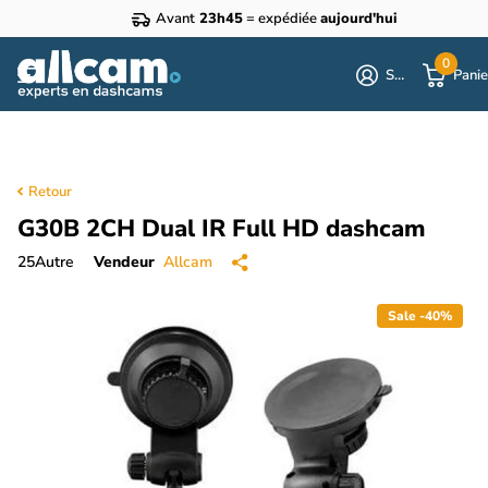
Avant
23h45
= expédiée
aujourd'hui
0
S'identifier
Panie
Retour
G30B 2CH Dual IR Full HD dashcam
25
Autre
Vendeur
Allcam
Sale -40%