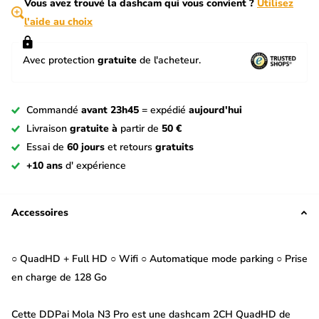
Vous avez trouvé la dashcam qui vous convient ?
Utilisez
l'aide au choix
Avec protection
gratuite
de l'acheteur.
Commandé
avant 23h45
= expédié
aujourd'hui
Livraison
gratuite à
partir de
50 €
Essai de
60 jours
et retours
gratuits
+10 ans
d' expérience
Accessoires
○ QuadHD + Full HD ○ Wifi ○ Automatique mode parking ○ Prise
en charge de 128 Go
Cette DDPai Mola N3 Pro est une dashcam 2CH QuadHD de