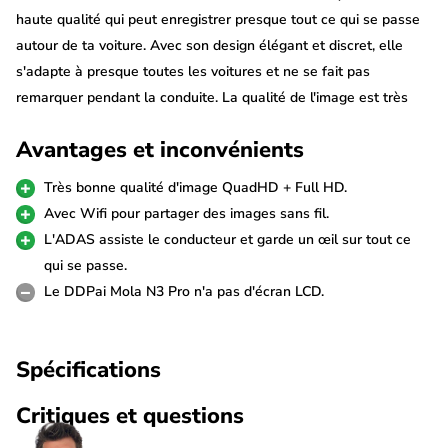
haute qualité qui peut enregistrer presque tout ce qui se passe
autour de ta voiture. Avec son design élégant et discret, elle
s'adapte à presque toutes les voitures et ne se fait pas
remarquer pendant la conduite. La qualité de l'image est très
bonne, même dans l'obscurité, grâce au bon capteur d'image, et
Avantages et inconvénients
le GPS garde toujours une trace de la vitesse.
Très bonne qualité d'image QuadHD + Full HD.
Vidéos QuadHD + FullHD
Avec Wifi pour partager des images sans fil.
La qualité de l'image sur ce DDPai Mola N3 Pro est très bonne
L'ADAS assiste le conducteur et garde un œil sur tout ce
grâce à l'utilisation du capteur d'image de haute qualité de
qui se passe.
5,0MP. La résolution vidéo est de 2688×1944p en 30fps à l'avant
Le DDPai Mola N3 Pro n'a pas d'écran LCD.
et de FullHD à l'arrière. Même dans des conditions sombres, le
capteur d'image a des performances supérieures à la moyenne.
Spécifications
Les photos sont prises par l'appareil en 1600p.
Critiques et questions
La caméra arrière est reliée à la dashcam avant par un long
câble de 6 mètres fourni. Les caméras enregistrent