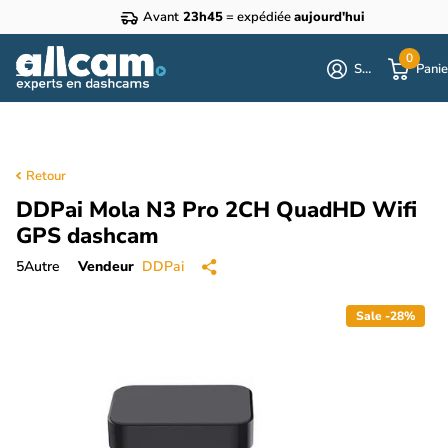
Avant
23h45
= expédiée
aujourd'hui
0
S'identifier
Panie
Retour
DDPai Mola N3 Pro 2CH QuadHD Wifi
GPS dashcam
5
Autre
Vendeur
DDPai
Sale -28%