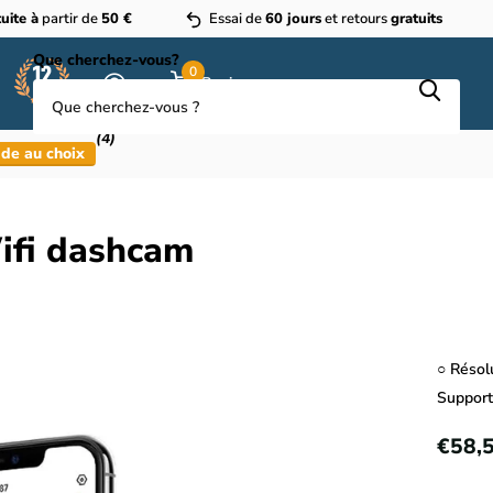
uite à
partir de
50 €
Essai de
60 jours
et retours
gratuits
Que cherchez-vous?
0
Panier
(4)
de au choix
ifi dashcam
○ Résol
Suppor
€58,