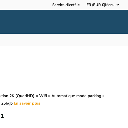
Service clientèle
FR (EUR €)
Menu
ution 2K (QuadHD) ○ Wifi ○ Automatique mode parking ○
t 256gb
En savoir plus
51