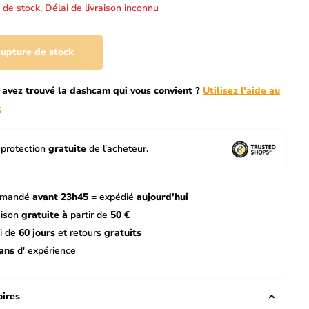
 de stock,
Délai de livraison inconnu
upture de stock
 avez trouvé la dashcam qui vous convient ?
Utilisez l'aide au
x
protection
gratuite
de l'acheteur.
mandé
avant 23h45
= expédié
aujourd'hui
aison
gratuite à
partir de
50 €
i de
60 jours
et retours
gratuits
ans
d' expérience
ires