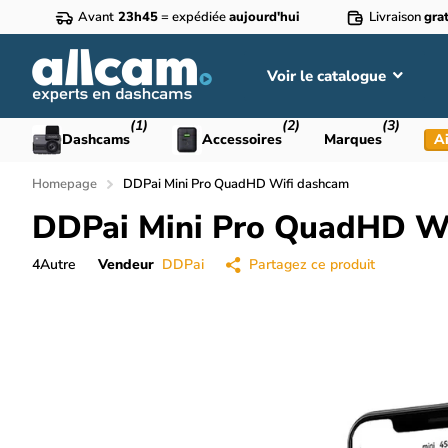
Avant
23h45
= expédiée
aujourd'hui
Livraison
grat
Voir le catalogue
(1)
(2)
(3)
Dashcams
Accessoires
Marques
Ai
Homepage
DDPai Mini Pro QuadHD Wifi dashcam
DDPai Mini Pro QuadHD W
4
Autre
Vendeur
DDPai
Partagez ce produit