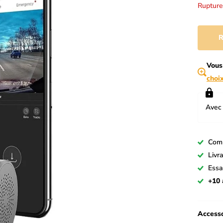
Rupture
R
Vous
choi
Avec 
Com
Livr
Essa
+10 
Accesso