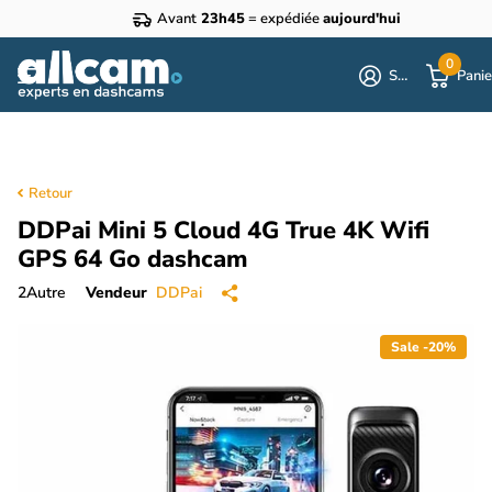
Avant
23h45
= expédiée
aujourd'hui
0
S'identifier
Panie
Retour
DDPai Mini 5 Cloud 4G True 4K Wifi
GPS 64 Go dashcam
2
Autre
Vendeur
DDPai
Sale -20%