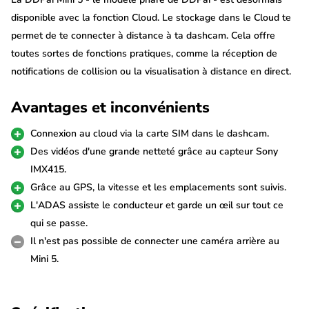
disponible avec la fonction Cloud. Le stockage dans le Cloud te
permet de te connecter à distance à ta dashcam. Cela offre
toutes sortes de fonctions pratiques, comme la réception de
notifications de collision ou la visualisation à distance en direct.
La DDPai Mini 5 est en outre équipée de toutes les
Avantages et inconvénients
fonctionnalités telles que 64gb de stockage interne eMMC, le
Wifi et le GPS.
Connexion au cloud via la carte SIM dans le dashcam.
Des vidéos d'une grande netteté grâce au capteur Sony
Remarque
: le DDpai X5 Pro n'est livré qu'avec un Kit
IMX415.
d'alimentation et pas d'alimentation par cigarette. Il doit donc
Grâce au GPS, la vitesse et les emplacements sont suivis.
toujours être connecté à la boîte à fusibles de la voiture ou à
L'ADAS assiste le conducteur et garde un œil sur tout ce
une batterie externe Cobalt.
qui se passe.
Il n'est pas possible de connecter une caméra arrière au
DDPai Cloud
Mini 5.
Cette version du DDPai Mini 5 Cloud est livrée avec une « 4G
Link box » très pratique. Il s'agit en fait d'une version étendue du