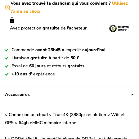
Vous avez trouvé la dashcam qui vous convient ?
Utilisez
l'aide au choix
Avec protection
gratuite
de l'acheteur.
Commandé
avant 23h45
= expédié
aujourd'hui
Livraison
gratuite à
partir de
50 €
Essai de
60 jours
et retours
gratuits
+10 ans
d' expérience
Accessoires
○ Connexion au cloud ○ True 4K (3880p) résolution ○ Wifi et
GPS ○ 64gb eMMC mémoire interne
La DDPai Mini 5 - le modèle phare de DDPai - est désormais