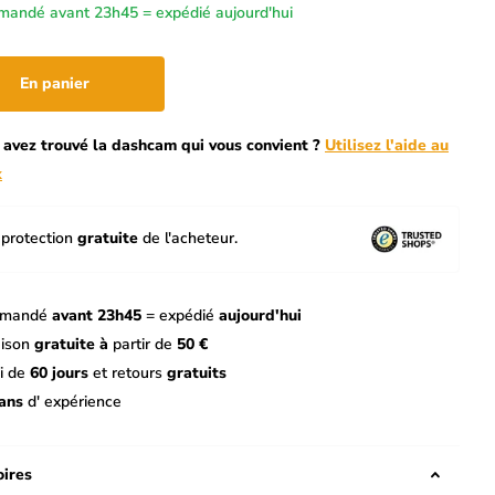
andé avant 23h45 = expédié aujourd'hui
En panier
 avez trouvé la dashcam qui vous convient ?
Utilisez l'aide au
x
protection
gratuite
de l'acheteur.
mandé
avant 23h45
= expédié
aujourd'hui
aison
gratuite à
partir de
50 €
i de
60 jours
et retours
gratuits
ans
d' expérience
ires