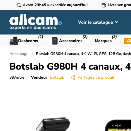
Avant
23h45
= expédiée
aujourd'hui
Livraison
grat
Voir le catalogue
(1)
(2)
(3)
Dashcams
Accessoires
Marques
Ai
Homepage
Botslab G980H 4 canaux, 4K, Wi-Fi, GPS, 128 Go, das
Botslab G980H 4 canaux, 4
39
Autre
Vendeur
Botslab
Partagez ce produit