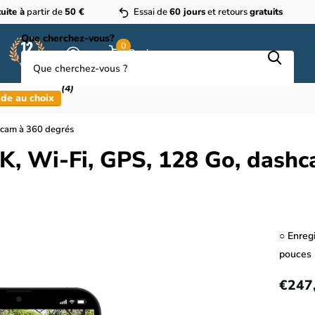
uite à
partir de
50 €
Essai de
60 jours
et retours
gratuits
Que cherchez-vous?
0
Panier
(4)
de au choix
hcam à 360 degrés
K, Wi-Fi, GPS, 128 Go, dashc
○ Enreg
pouces 
€247