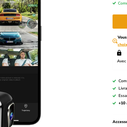
Comm
Vous
choi
Avec 
Com
Livr
Essa
+10 
Accesso