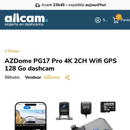
Avant
23h45
= expédiée
aujourd'hui
0
S'identifier
Panie
Retour
AZDome PG17 Pro 4K 2CH Wifi GPS
128 Go dashcam
59
Autre
Vendeur
AZDome