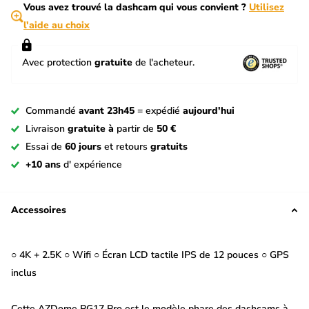
Vous avez trouvé la dashcam qui vous convient ?
Utilisez
l'aide au choix
Avec protection
gratuite
de l'acheteur.
Commandé
avant 23h45
= expédié
aujourd'hui
Livraison
gratuite à
partir de
50 €
Essai de
60 jours
et retours
gratuits
+10 ans
d' expérience
Accessoires
○ 4K + 2.5K ○ Wifi ○ Écran LCD tactile IPS de 12 pouces ○ GPS
inclus
Cette AZDome PG17 Pro est le modèle phare des dashcams à