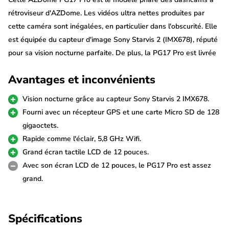
rétroviseur d'AZDome. Les vidéos ultra nettes produites par
cette caméra sont inégalées, en particulier dans l'obscurité. Elle
est équipée du capteur d'image Sony Starvis 2 (IMX678), réputé
pour sa vision nocturne parfaite. De plus, la PG17 Pro est livrée
avec un récepteur GPS et une carte Micro SD de 128 Go.
Avantages et inconvénients
Ultra 4K + 2,5K + HDR
Vision nocturne grâce au capteur Sony Starvis 2 IMX678.
Les capteurs Sony Starvis 2 IMX678 de cette AZDome PG17 Pro
Fourni avec un récepteur GPS et une carte Micro SD de 128
garantissent des images d'une netteté exceptionnelle. La
gigaoctets.
caméra offre des performances de très haut niveau, en
Rapide comme l'éclair, 5,8 GHz Wifi.
particulier dans l'obscurité. Grâce à la technologie HDR, les
Grand écran tactile LCD de 12 pouces.
images sont de bonne qualité, même dans des conditions
Avec son écran LCD de 12 pouces, le PG17 Pro est assez
extrêmes.
grand.
La caméra arrière est reliée à la caméra avant par un long câble
Spécifications
de 6 mètres. Pour les véhicules plus longs, un câble de rallonge